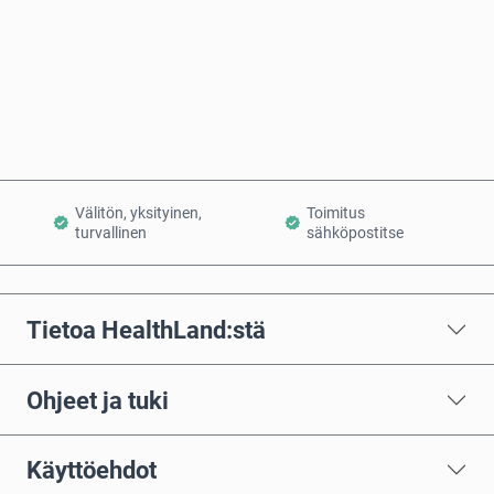
Osta nyt
Lisää ostoskoriin
Välitön, yksityinen,
Toimitus
turvallinen
sähköpostitse
Tietoa HealthLand:stä
Ohjeet ja tuki
Käyttöehdot