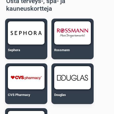
Osta terveys-, spa- ja
kauneuskortteja
Sephora
Rossmann
CVS Pharmacy
Douglas