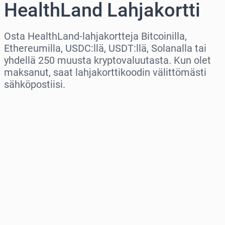
HealthLand Lahjakortti
Osta HealthLand-lahjakortteja Bitcoinilla,
Ethereumilla, USDC:llä, USDT:llä, Solanalla tai
yhdellä 250 muusta kryptovaluutasta. Kun olet
maksanut, saat lahjakorttikoodin välittömästi
sähköpostiisi.
Valitse alue
Valitse summa
Arvioitu hinta