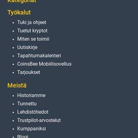
Kategoriat
Työkalut
Tuki ja ohjeet
Tuetut kryptot
Miten se toimii
Uutiskirje
Tapahtumakalenteri
CoinsBee Mobiilisovellus
Tarjoukset
Meistä
Historiamme
Tunnettu
Lehdistötiedot
Trustpilot-arvostelut
Kumppaniksi
Blogi