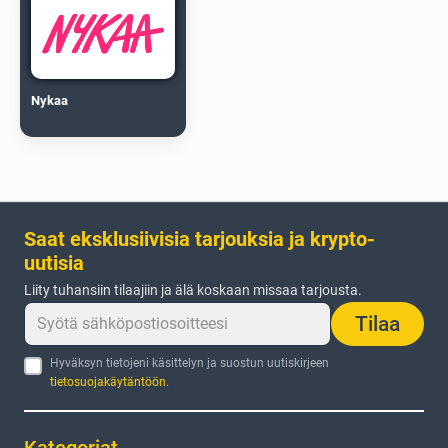
Nykaa
Saat eksklusiivisia tarjouksia ja krypto-
uutisia
Liity tuhansiin tilaajiin ja älä koskaan missaa tarjousta.
Tilaa
Hyväksyn tietojeni käsittelyn ja suostun uutiskirjeen
tietosuojakäytäntöön
.