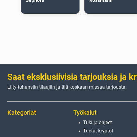
Sephora
Rossmann
Saat eksklusiivisia tarjouksia ja k
Liity tuhansiin tilaajiin ja älä koskaan missaa tarjousta.
Kategoriat
Työkalut
Tuki ja ohjeet
Tuetut kryptot