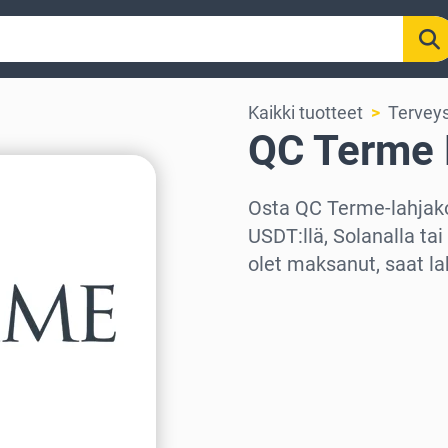
Kaikki tuotteet
Tervey
QC Terme 
Osta QC Terme-lahjakor
USDT:llä, Solanalla ta
olet maksanut, saat la
Valitse alue
Valitse summa