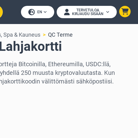
TERVETULOA
EN
KIRJAUDU SISÄÄN
s, Spa & Kauneus
QC Terme
Lahjakortti
tteja Bitcoinilla, Ethereumilla, USDC:llä,
i yhdellä 250 muusta kryptovaluutasta. Kun
hjakorttikoodin välittömästi sähköpostiisi.