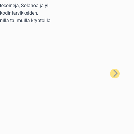
ecoineja, Solanoa ja yli
kodintarvikkeiden,
lla tai muilla kryptoilla
Seuraava