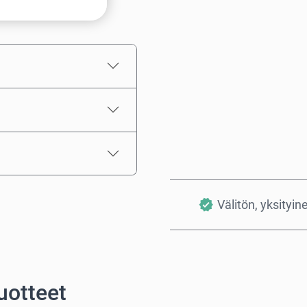
Arvioitu hinta
Välitön, yksityin
uotteet