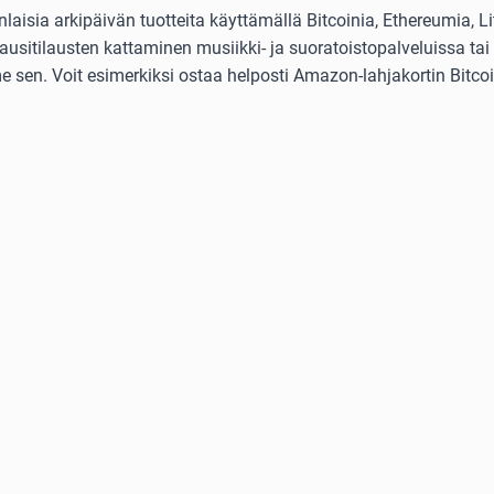
isia arkipäivän tuotteita käyttämällä Bitcoinia, Ethereumia, Lit
usitilausten kattaminen musiikki- ja suoratoistopalveluissa tai 
 sen. Voit esimerkiksi ostaa helposti Amazon-lahjakortin Bitcoini