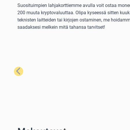
Suosituimpien lahjakorttiemme avulla voit ostaa monenla
200 muuta kryptovaluuttaa. Olipa kyseessä sitten kuuka
teknisten laitteiden tai kirjojen ostaminen, me hoidamme
saadaksesi melkein mitä tahansa tarvitset!
Edellinen