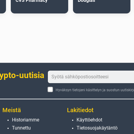
CVS Pharmacy
Douglas
rypto-uutisia
Hyväksyn tietojeni käsittelyn ja suostun uutiskir
Meistä
Lakitiedot
Historiamme
Käyttöehdot
Tunnettu
Tietosuojakäytäntö