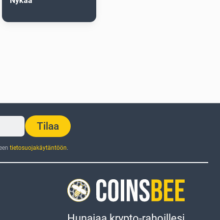
Nykaa
Tilaa
jeen
tietosuojakäytäntöön
.
Hunajaa krypto-rahoillesi