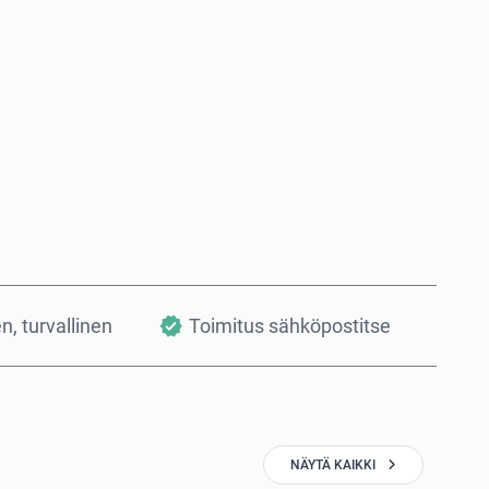
Osta nyt
Lisää ostoskoriin
en, turvallinen
Toimitus sähköpostitse
NÄYTÄ KAIKKI