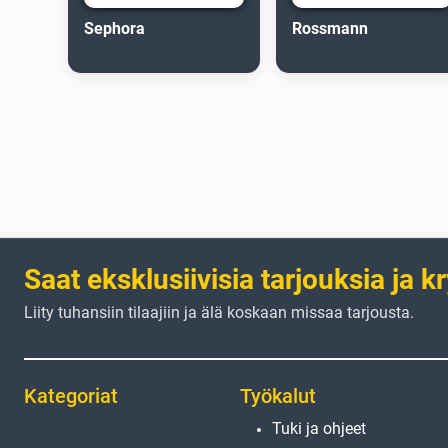
Sephora
Rossmann
Saat eksklusiivisia tarjouksia ja k
Liity tuhansiin tilaajiin ja älä koskaan missaa tarjousta.
Kategoriat
Työkalut
Tuki ja ohjeet