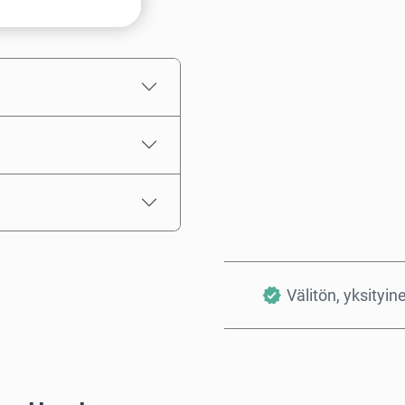
Arvioitu hinta
Välitön, yksityin