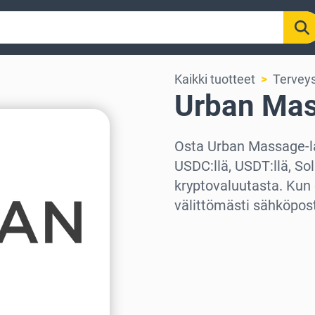
Kaikki tuotteet
Tervey
Urban Mas
Osta Urban Massage-lah
USDC:llä, USDT:llä, So
kryptovaluutasta. Kun 
välittömästi sähköposti
Valitse alue
Valitse summa