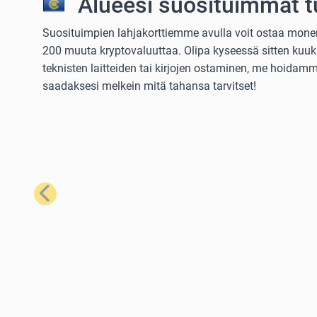
Alueesi suosituimmat t
Suosituimpien lahjakorttiemme avulla voit ostaa monenla
200 muuta kryptovaluuttaa. Olipa kyseessä sitten kuuka
teknisten laitteiden tai kirjojen ostaminen, me hoidamme
saadaksesi melkein mitä tahansa tarvitset!
Edellinen