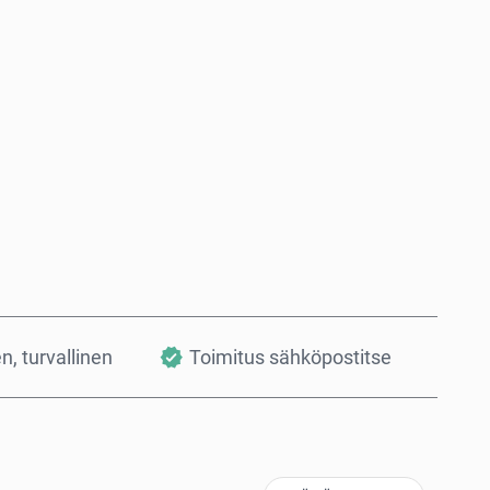
Osta nyt
Lisää ostoskoriin
en, turvallinen
Toimitus sähköpostitse