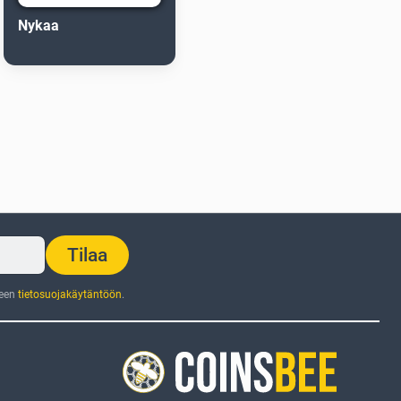
Nykaa
Tilaa
jeen
tietosuojakäytäntöön
.