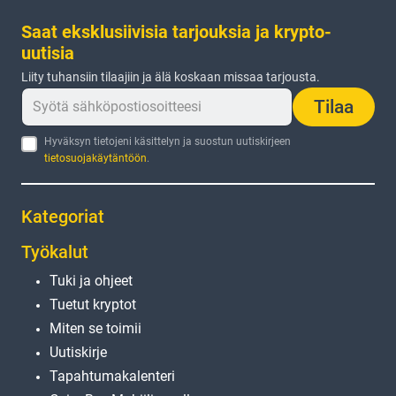
Saat eksklusiivisia tarjouksia ja krypto-
uutisia
Liity tuhansiin tilaajiin ja älä koskaan missaa tarjousta.
Tilaa
Hyväksyn tietojeni käsittelyn ja suostun uutiskirjeen
tietosuojakäytäntöön
.
Kategoriat
Työkalut
Tuki ja ohjeet
Tuetut kryptot
Miten se toimii
Uutiskirje
Tapahtumakalenteri