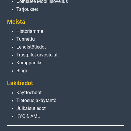
CoinsBee Mobiilisovellus
Tarjoukset
Meistä
Historiamme
Tunnettu
Lehdistötiedot
Trustpilot-arvostelut
Kumppaniksi
Blogi
Lakitiedot
Käyttöehdot
Tietosuojakäytäntö
Julkaisutiedot
KYC & AML