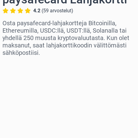
4.2
(
59
arvostelut
)
Osta paysafecard-lahjakortteja Bitcoinilla,
Ethereumilla, USDC:llä, USDT:llä, Solanalla tai
yhdellä 250 muusta kryptovaluutasta. Kun olet
maksanut, saat lahjakorttikoodin välittömästi
sähköpostiisi.
Valitse alue
Valitse summa
Arvioitu hinta