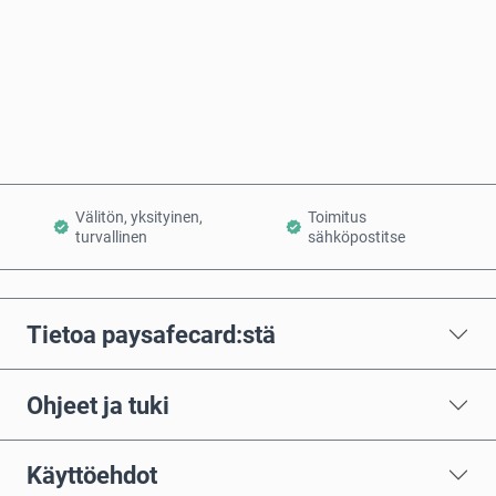
Osta nyt
Lisää ostoskoriin
Välitön, yksityinen,
Toimitus
turvallinen
sähköpostitse
Tietoa paysafecard:stä
Ohjeet ja tuki
Käyttöehdot