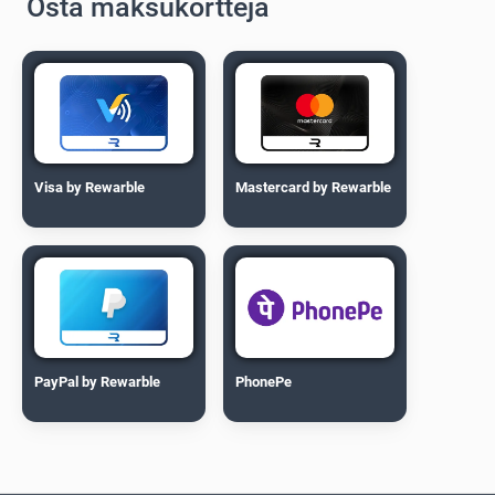
Osta maksukortteja
Visa by Rewarble
Mastercard by Rewarble
PayPal by Rewarble
PhonePe