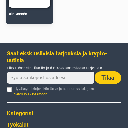
Air Canada
Saat eksklusiivisia tarjouksia ja krypto-
uutisia
Liity tuhansiin tilaajiin ja älä koskaan missaa tarjousta.
Tilaa
Hyväksyn tietojeni käsittelyn ja suostun uutiskirjeen
tietosuojakäytäntöön
.
Kategoriat
Työkalut