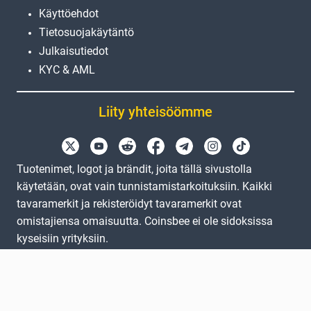
Käyttöehdot
Tietosuojakäytäntö
Julkaisutiedot
KYC & AML
Liity yhteisöömme
Tuotenimet, logot ja brändit, joita tällä sivustolla
käytetään, ovat vain tunnistamistarkoituksiin. Kaikki
tavaramerkit ja rekisteröidyt tavaramerkit ovat
omistajiensa omaisuutta. Coinsbee ei ole sidoksissa
kyseisiin yrityksiin.
EN
GB