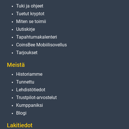
Tuki ja ohjeet
Tuetut kryptot
Miten se toimii
Uutiskirje
Tapahtumakalenteri
CoinsBee Mobiilisovellus
Tarjoukset
Meistä
Historiamme
Tunnettu
Lehdistötiedot
Trustpilot-arvostelut
Kumppaniksi
Blogi
Lakitiedot