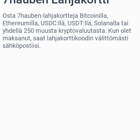
Osta 7hauben-lahjakortteja Bitcoinilla,
Ethereumilla, USDC:llä, USDT:llä, Solanalla tai
yhdellä 250 muusta kryptovaluutasta. Kun olet
maksanut, saat lahjakorttikoodin välittömästi
sähköpostiisi.
Valitse alue
Valitse summa
Arvioitu hinta