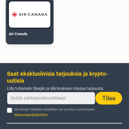
Air Canada
Saat eksklusiivisia tarjouksia ja krypto-
uutisia
Liity tuhansiin tilaajiin ja älä koskaan missaa tarjousta.
Tilaa
Hyväksyn tietojeni käsittelyn ja suostun uutiskirjeen
tietosuojakäytäntöön
.