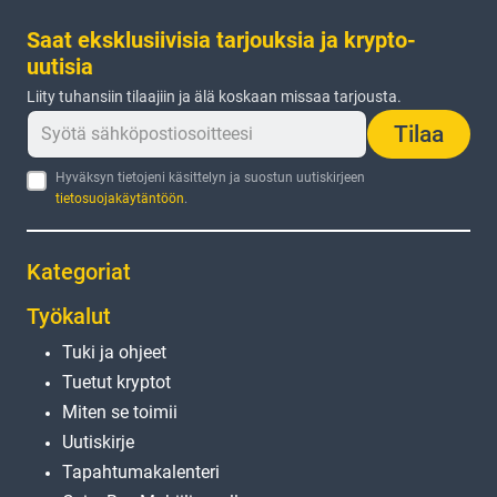
Saat eksklusiivisia tarjouksia ja krypto-
uutisia
Liity tuhansiin tilaajiin ja älä koskaan missaa tarjousta.
Tilaa
Hyväksyn tietojeni käsittelyn ja suostun uutiskirjeen
tietosuojakäytäntöön
.
Kategoriat
Työkalut
Tuki ja ohjeet
Tuetut kryptot
Miten se toimii
Uutiskirje
Tapahtumakalenteri