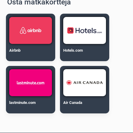
Osta matkakortteja
Airbnb
Hotels.com
lastminute.com
Air Canada