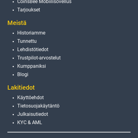
CoinsBee Mobiilisovellus
Tarjoukset
Meistä
Historiamme
Tunnettu
Lehdistötiedot
Trustpilot-arvostelut
Kumppaniksi
Blogi
Lakitiedot
Käyttöehdot
Tietosuojakäytäntö
Julkaisutiedot
KYC & AML