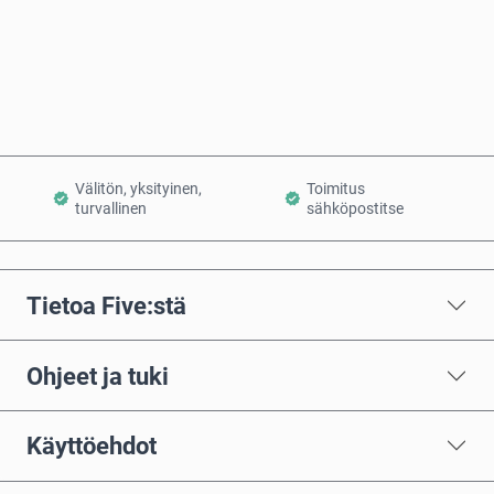
Osta nyt
Lisää ostoskoriin
Välitön, yksityinen,
Toimitus
turvallinen
sähköpostitse
Tietoa Five:stä
Ohjeet ja tuki
Käyttöehdot