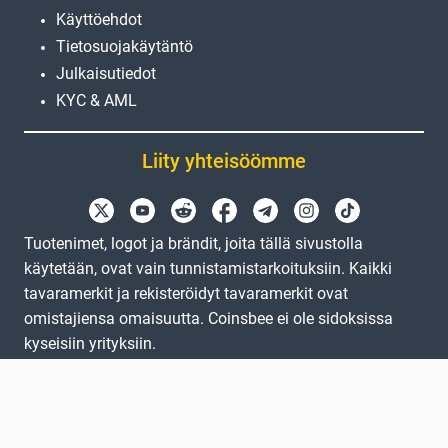
Käyttöehdot
Tietosuojakäytäntö
Julkaisutiedot
KYC & AML
Liity yhteisöömme
Tuotenimet, logot ja brändit, joita tällä sivustolla
käytetään, ovat vain tunnistamistarkoituksiin. Kaikki
tavaramerkit ja rekisteröidyt tavaramerkit ovat
omistajiensa omaisuutta. Coinsbee ei ole sidoksissa
kyseisiin yrityksiin.
EN
GB