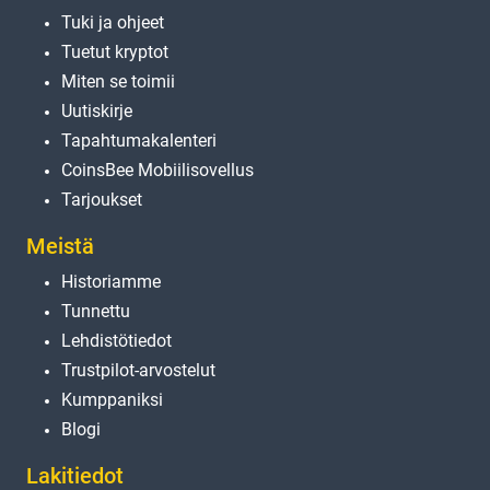
Tuki ja ohjeet
Tuetut kryptot
Miten se toimii
Uutiskirje
Tapahtumakalenteri
CoinsBee Mobiilisovellus
Tarjoukset
Meistä
Historiamme
Tunnettu
Lehdistötiedot
Trustpilot-arvostelut
Kumppaniksi
Blogi
Lakitiedot