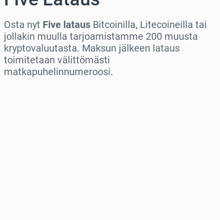
Osta nyt
Five lataus
Bitcoinilla, Litecoineilla tai
jollakin muulla tarjoamistamme 200 muusta
kryptovaluutasta. Maksun jälkeen lataus
toimitetaan välittömästi
matkapuhelinnumeroosi.
Valitse alue
Valitse summa
Arvioitu hinta