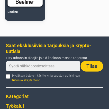
Beeline
Saat eksklusiivisia tarjouksia ja krypto-
uutisia
Liity tuhansiin tilaajiin ja älä koskaan missaa tarjousta.
Tilaa
Hyväksyn tietojeni käsittelyn ja suostun uutiskirjeen
tietosuojakäytäntöön
.
Kategoriat
Työkalut