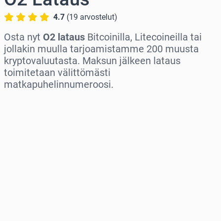
4.7
(
19
arvostelut
)
Osta nyt
O2 lataus
Bitcoinilla, Litecoineilla tai
jollakin muulla tarjoamistamme 200 muusta
kryptovaluutasta. Maksun jälkeen lataus
toimitetaan välittömästi
matkapuhelinnumeroosi.
Valitse alue
Valitse summa
Arvioitu hinta