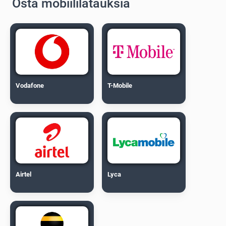
Osta mobiililatauksia
Vodafone
T-Mobile
Airtel
Lyca