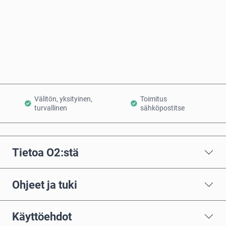
Osta nyt
Lisää ostoskoriin
Välitön, yksityinen,
Toimitus
turvallinen
sähköpostitse
Tietoa O2:stä
Ohjeet ja tuki
Käyttöehdot