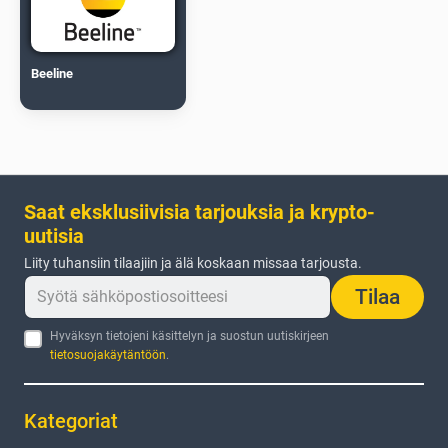
Beeline
Saat eksklusiivisia tarjouksia ja krypto-
uutisia
Liity tuhansiin tilaajiin ja älä koskaan missaa tarjousta.
Tilaa
Hyväksyn tietojeni käsittelyn ja suostun uutiskirjeen
tietosuojakäytäntöön
.
Kategoriat