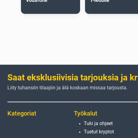
Vodafone
T-Mobile
Saat eksklusiivisia tarjouksia ja k
Liity tuhansiin tilaajiin ja älä koskaan missaa tarjousta.
Kategoriat
Työkalut
Tuki ja ohjeet
Tuetut kryptot