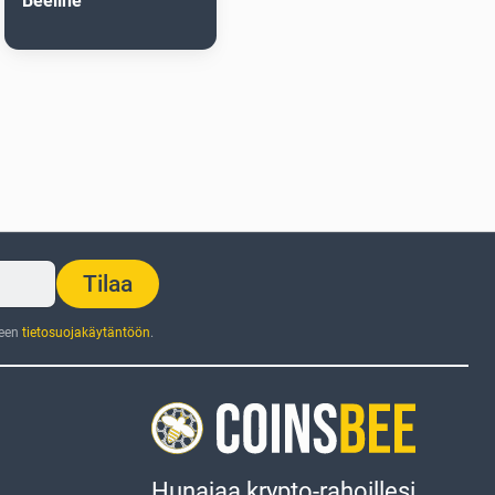
Beeline
Tilaa
jeen
tietosuojakäytäntöön
.
Hunajaa krypto-rahoillesi