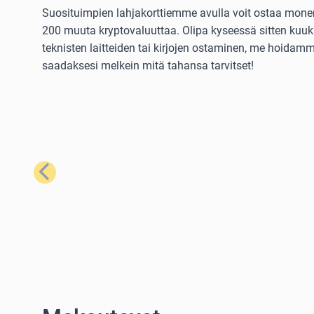
Suosituimpien lahjakorttiemme avulla voit ostaa monenla
200 muuta kryptovaluuttaa. Olipa kyseessä sitten kuuka
teknisten laitteiden tai kirjojen ostaminen, me hoidamme
saadaksesi melkein mitä tahansa tarvitset!
Edellinen