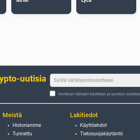
Airtel
Lyca
rypto-uutisia
Hyväksyn tietojeni käsittelyn ja suostun uutiskir
Meistä
Lakitiedot
Historiamme
Käyttöehdot
Tunnettu
Tietosuojakäytäntö