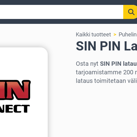
Kaikki tuotteet
Puhelin
SIN PIN L
Osta nyt
SIN PIN latau
tarjoamistamme 200 m
lataus toimitetaan vä
Valitse alue
Valitse summa