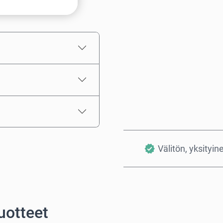
Arvioitu hinta
Välitön, yksityin
uotteet