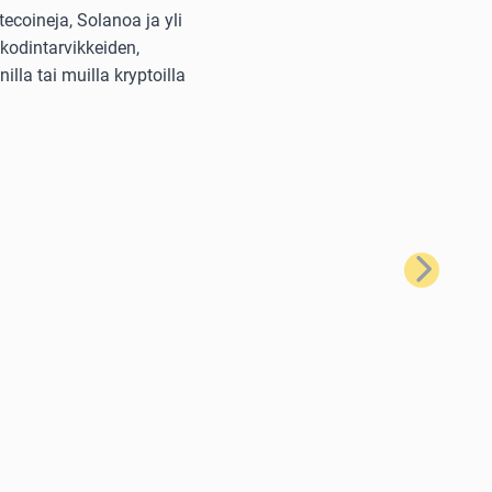
ecoineja, Solanoa ja yli
kodintarvikkeiden,
lla tai muilla kryptoilla
Seuraava