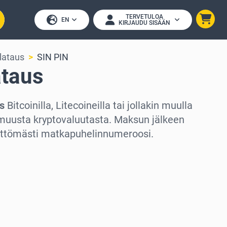
TERVETULOA
EN
KIRJAUDU SISÄÄN
lataus
SIN PIN
ataus
s
Bitcoinilla, Litecoineilla tai jollakin muulla
uusta kryptovaluutasta. Maksun jälkeen
littömästi matkapuhelinnumeroosi.