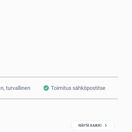
Osta nyt
Lisää ostoskoriin
en, turvallinen
Toimitus sähköpostitse
NÄYTÄ KAIKKI