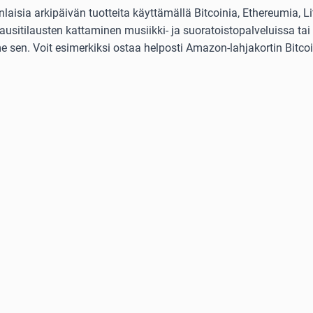
isia arkipäivän tuotteita käyttämällä Bitcoinia, Ethereumia, Lit
usitilausten kattaminen musiikki- ja suoratoistopalveluissa tai 
 sen. Voit esimerkiksi ostaa helposti Amazon-lahjakortin Bitcoini