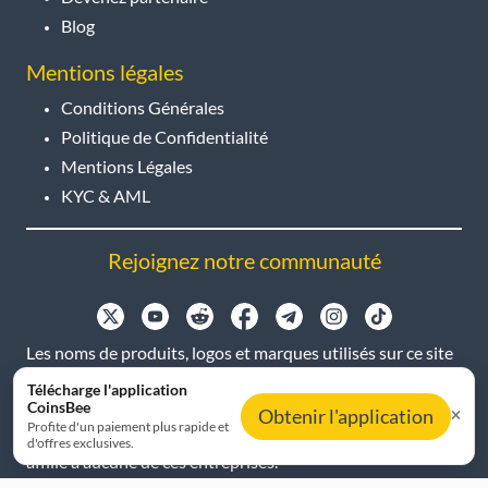
Blog
Mentions légales
Conditions Générales
Politique de Confidentialité
Mentions Légales
KYC & AML
Rejoignez notre communauté
Les noms de produits, logos et marques utilisés sur ce site
le sont uniquement à des fins d'identification. Toutes les
Télécharge l'application
marques déposées et marques commerciales sont la
CoinsBee
Obtenir l'application
Profite d'un paiement plus rapide et
propriété de leurs détenteurs respectifs. Coinsbee n'est
d'offres exclusives.
affilié à aucune de ces entreprises.