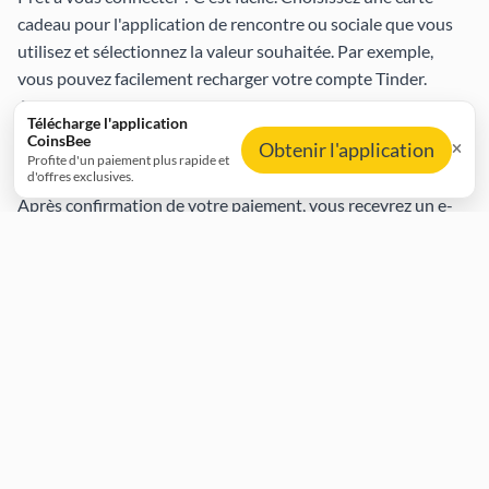
cadeau pour l'application de rencontre ou sociale que vous
utilisez et sélectionnez la valeur souhaitée. Par exemple,
vous pouvez facilement recharger votre compte
Tinder
.
Ajoutez la carte cadeau à votre panier, entrez votre adresse
Télécharge l'application
e-mail pour la livraison, et payez avec votre cryptomonnaie
CoinsBee
Obtenir l'application
préférée.
Profite d'un paiement plus rapide et
d'offres exclusives.
Après confirmation de votre paiement, vous recevrez un e-
mail avec votre code de carte cadeau et les détails d'échange.
Appliquez-le à votre compte et accédez instantanément aux
fonctionnalités premium. CoinsBee vous simplifie la
transformation de vos actifs numériques en connexions
significatives.
Connectez-vous avec confiance et
confidentialité
Nous offrons une plateforme unique qui combine la
confidentialité de la crypto avec le monde des rencontres et