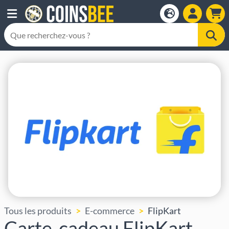
Tous les produits
E-commerce
FlipKart
Carte-cadeau FlipKart