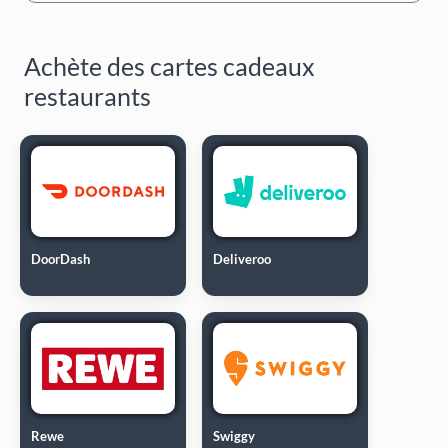
Achète des cartes cadeaux
restaurants
DoorDash
Deliveroo
Rewe
Swiggy