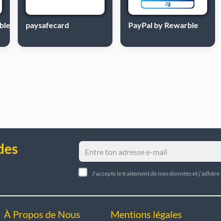
ble
paysafecard
PayPal by Rewarble
des
J'accepte le traitement de mes données et j'adhère
.
À Propos de Nous
Mentions légales