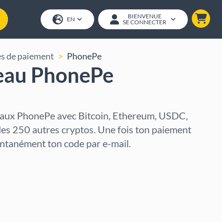
BIENVENUE
EN
SE CONNECTER
s de paiement
PhonePe
eau PhonePe
eaux PhonePe avec Bitcoin, Ethereum, USDC,
des 250 autres cryptos. Une fois ton paiement
tantanément ton code par e-mail.