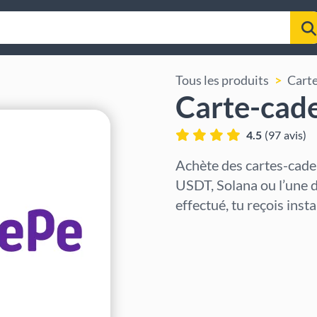
Tous les produits
Carte
Carte-cad
4.5
(
97
avis
)
Achète des cartes-cad
USDT, Solana ou l’une 
effectué, tu reçois ins
Sélectionner la région
Sélectionnez un montant