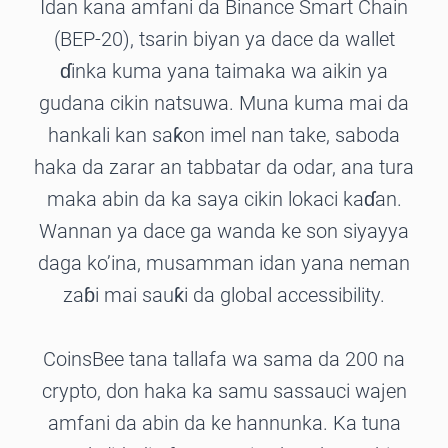
Idan kana amfani da Binance Smart Chain
(BEP-20), tsarin biyan ya dace da wallet
ɗinka kuma yana taimaka wa aikin ya
gudana cikin natsuwa. Muna kuma mai da
hankali kan saƙon imel nan take, saboda
haka da zarar an tabbatar da odar, ana tura
maka abin da ka saya cikin lokaci kaɗan.
Wannan ya dace ga wanda ke son siyayya
daga ko’ina, musamman idan yana neman
zaɓi mai sauƙi da global accessibility.
CoinsBee tana tallafa wa sama da 200 na
crypto, don haka ka samu sassauci wajen
amfani da abin da ke hannunka. Ka tuna