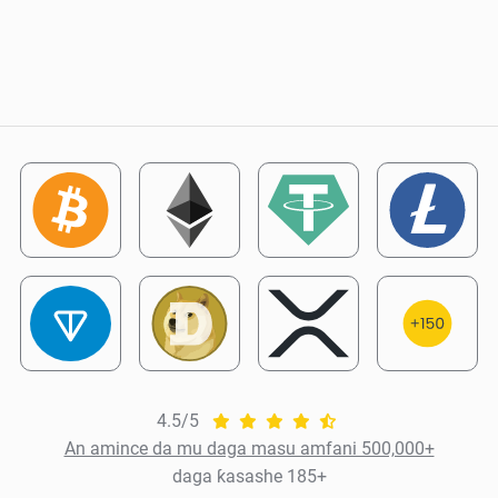
4.5/5
An amince da mu daga masu amfani 500,000+
daga ƙasashe 185+