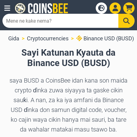
Gida
Cryptocurrencies
Binance USD (BUSD)
Sayi Katunan Kyauta da
Binance USD (BUSD)
saya BUSD a CoinsBee idan kana son maida
crypto ɗinka zuwa siyayya ta gaske cikin
sauƙi. A nan, za ka iya amfani da Binance
USD ɗinka don samun digital code, voucher,
ko cajin waya cikin hanya mai sauri, ba tare
da wahalar matakai masu tsawo ba.