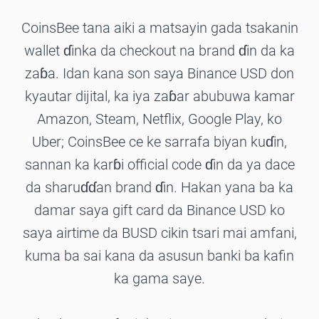
CoinsBee tana aiki a matsayin gada tsakanin
wallet ɗinka da checkout na brand ɗin da ka
zaɓa. Idan kana son saya Binance USD don
kyautar dijital, ka iya zaɓar abubuwa kamar
Amazon, Steam, Netflix, Google Play, ko
Uber; CoinsBee ce ke sarrafa biyan kuɗin,
sannan ka karɓi official code ɗin da ya dace
da sharuɗɗan brand ɗin. Hakan yana ba ka
damar saya gift card da Binance USD ko
saya airtime da BUSD cikin tsari mai amfani,
kuma ba sai kana da asusun banki ba kafin
ka gama saye.