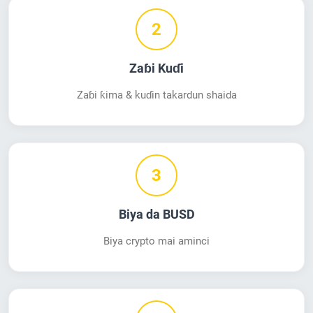
2
Zaɓi Kuɗi
Zaɓi ƙima & kuɗin takardun shaida
3
Biya da BUSD
Biya crypto mai aminci