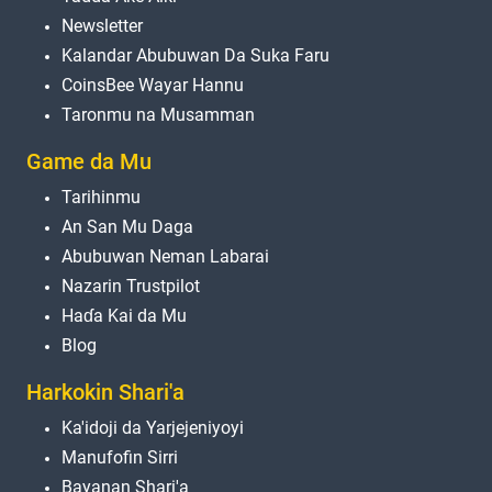
Newsletter
Kalandar Abubuwan Da Suka Faru
CoinsBee Wayar Hannu
Taronmu na Musamman
Game da Mu
Tarihinmu
An San Mu Daga
Abubuwan Neman Labarai
Nazarin Trustpilot
Haɗa Kai da Mu
Blog
Harkokin Shari'a
Ka'idoji da Yarjejeniyoyi
Manufofin Sirri
Bayanan Shari'a