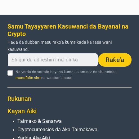
Samu Tayayyaren Kasuwanci da Bayanai na
Crypto
Haɗa da dubban masu rako'a kuma kada ka rasa wani
kasuwanci.
Raƙe'a
Na yarda da sarrafa bayana kuma na amince da sharuɗɗan
manufofin sirri
na wasiƙar labarai.
Rukunan
Kayan Aiki
Taimako & Sanarwa
Cryptocurrencies da Aka Taimakawa
Yadda Ake Aiki