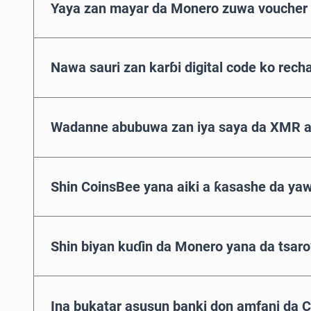
Yaya zan mayar da Monero zuwa voucher
Nawa sauri zan karɓi digital code ko rech
Wadanne abubuwa zan iya saya da XMR a
Shin CoinsBee yana aiki a ƙasashe da ya
Shin biyan kuɗin da Monero yana da tsaro
Ina bukatar asusun banki don amfani da 