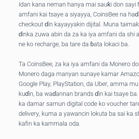
Idan kana neman hanya mai sauƙi don say
amfani kai tsaye a siyayya, CoinsBee na haɗ
checkout ɗin kayayyakin dijital. Muna tai
ɗinka zuwa abin da za ka iya amfani da shi a
ne ko recharge, ba tare da ɓata lokaci ba.
Ta CoinsBee, za ka iya amfani da Monero don
Monero daga manyan sunaye kamar Amazon,
Google Play, PlayStation, da Uber, amma mu 
kuɗin, ba waɗannan brands ɗin kai tsaye ba
ka damar samun digital code ko voucher tare
delivery, kuma a yawancin lokuta ba sai ka s
kafin ka kammala oda.