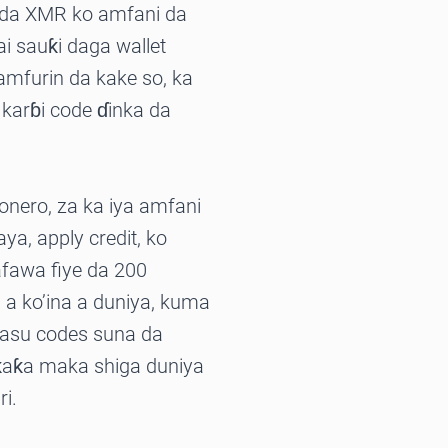
d da XMR ko amfani da
i sauƙi daga wallet
amfurin da kake so, ka
 karɓi code ɗinka da
onero, za ka iya amfani
ya, apply credit, ko
afawa fiye da 200
a ko’ina a duniya, kuma
wasu codes suna da
uƙaƙa maka shiga duniya
ri.