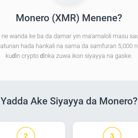
Monero (XMR) Menene?
ne wanda ke ba da damar yin ma'amaloli masu sauri
atunan hada hankali na sama da samfuran 5,000 nan
kuɗin crypto ɗinka zuwa ikon siyayya na gaske.
Yadda Ake Siyayya da Monero?
2
3