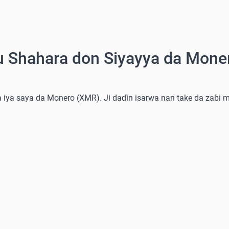
u Shahara don Siyayya da Mone
 iya saya da Monero (XMR). Ji daɗin isarwa nan take da zaɓi m