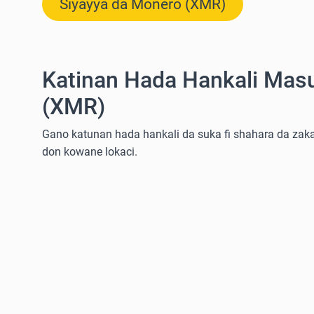
Siyayya da Monero (XMR)
Katinan Hada Hankali Mas
(XMR)
Gano katunan hada hankali da suka fi shahara da zaka
don kowane lokaci.