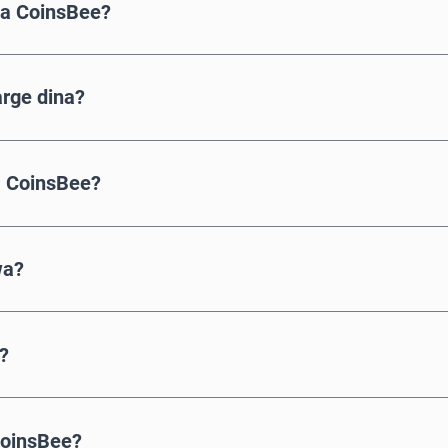
 a CoinsBee?
arge dina?
 CoinsBee?
wa?
?
CoinsBee?