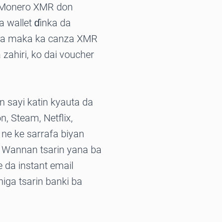
i Monero XMR don
a wallet ɗinka da
maka maka ka canza XMR
 zahiri, ko dai voucher
 sayi katin kyauta da
 Steam, Netflix,
ne ke sarrafa biyan
. Wannan tsarin yana ba
 da instant email
higa tsarin banki ba