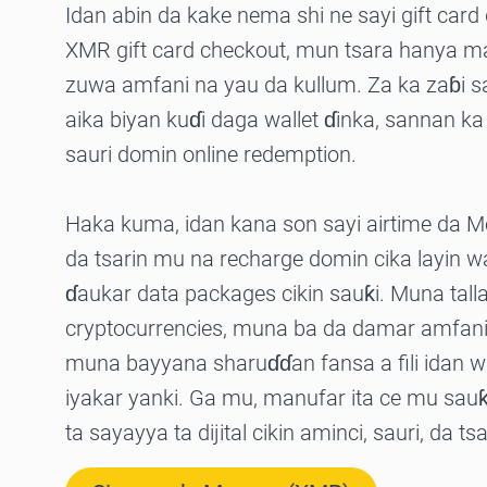
Idan abin da kake nema shi ne sayi gift car
XMR gift card checkout, mun tsara hanya ma
zuwa amfani na yau da kullum. Za ka zaɓi s
aika biyan kuɗi daga wallet ɗinka, sannan ka
sauri domin online redemption.
Haka kuma, idan kana son sayi airtime da M
da tsarin mu na recharge domin cika layin wa
ɗaukar data packages cikin sauƙi. Muna tall
cryptocurrencies, muna ba da damar amfani 
muna bayyana sharuɗɗan fansa a fili idan 
iyakar yanki. Ga mu, manufar ita ce mu sa
ta sayayya ta dijital cikin aminci, sauri, da tsa