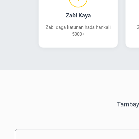
Zaɓi Kaya
Zaɓi daga katunan hada hankali
5000+
Tambayo