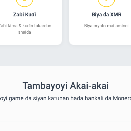
Zaɓi Kuɗi
Biya da XMR
Zaɓi ƙima & kuɗin takardun
Biya crypto mai aminci
shaida
Tambayoyi Akai-akai
yi game da siyan katunan hada hankali da Moner