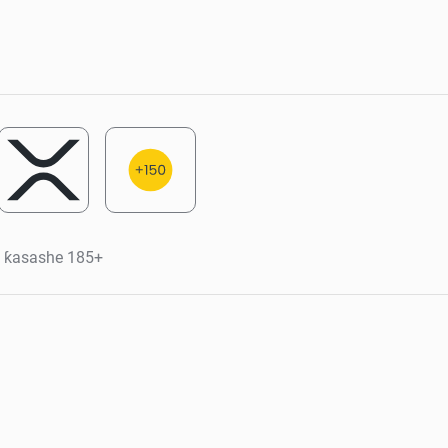
 ƙasashe 185+