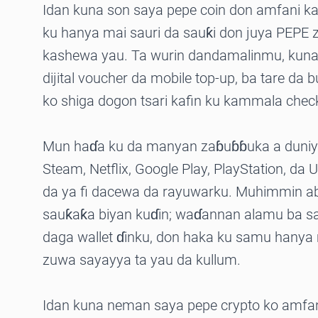
Idan kuna son saya pepe coin don amfani ka
ku hanya mai sauri da sauƙi don juya PEPE 
kashewa yau. Ta wurin dandamalinmu, kuna 
dijital voucher da mobile top-up, ba tare da
ko shiga dogon tsari kafin ku kammala chec
Mun haɗa ku da manyan zaɓuɓɓuka a duni
Steam, Netflix, Google Play, PlayStation, da 
da ya fi dacewa da rayuwarku. Muhimmin ab
sauƙaƙa biyan kuɗin; waɗannan alamu ba sa 
daga wallet ɗinku, don haka ku samu hanya
zuwa sayayya ta yau da kullum.
Idan kuna neman saya pepe crypto ko amfan