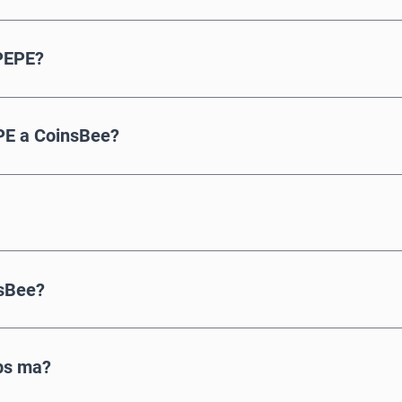
 PEPE?
PE a CoinsBee?
nsBee?
ps ma?