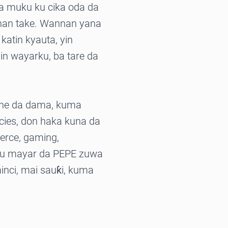
a muku ku cika oda da
n nan take. Wannan yana
atin kyauta, yin
in wayarku, ba tare da
she da dama, kuma
cies, don haka kuna da
erce, gaming,
ku mayar da PEPE zuwa
inci, mai sauƙi, kuma