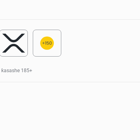
 ƙasashe 185+