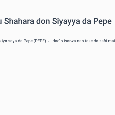
u Shahara don Siyayya da Pepe
iya saya da Pepe (PEPE). Ji daɗin isarwa nan take da zaɓi mai