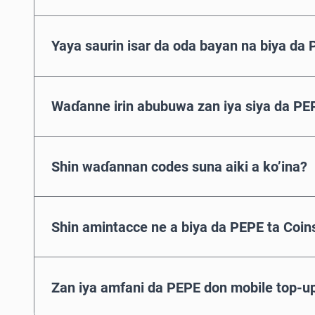
Yaya saurin isar da oda bayan na biya da
Waɗanne irin abubuwa zan iya siya da PE
Shin waɗannan codes suna aiki a ko’ina?
Shin amintacce ne a biya da PEPE ta Coi
Zan iya amfani da PEPE don mobile top-u