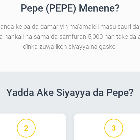
Pepe (PEPE) Menene?
nda ke ba da damar yin ma'amaloli masu sauri da 
 hankali na sama da samfuran 5,000 nan take da am
ɗinka zuwa ikon siyayya na gaske.
Yadda Ake Siyayya da Pepe?
2
3