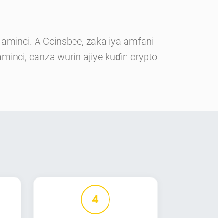
aminci. A Coinsbee, zaka iya amfani
inci, canza wurin ajiye kuɗin crypto
4