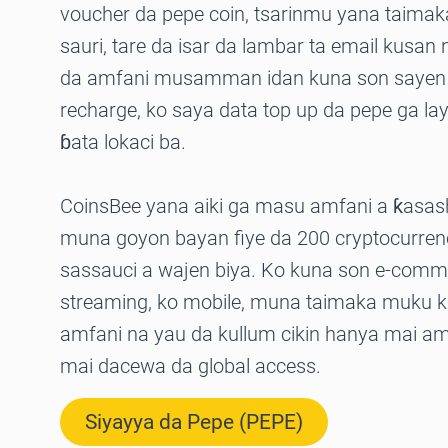
voucher da pepe coin, tsarinmu yana taimak
sauri, tare da isar da lambar ta email kusa
da amfani musamman idan kuna son sayen k
recharge, ko saya data top up da pepe ga lay
ɓata lokaci ba.
CoinsBee yana aiki ga masu amfani a ƙasa
muna goyon bayan fiye da 200 cryptocurren
sassauci a wajen biya. Ko kuna son e-comm
streaming, ko mobile, muna taimaka muku 
amfani na yau da kullum cikin hanya mai am
mai dacewa da global access.
Siyayya da Pepe (PEPE)