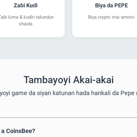
Zaɓi Kuɗi
Biya da PEPE
Zaɓi ƙima & kuɗin takardun
Biya crypto mai aminci
shaida
Tambayoyi Akai-akai
oyi game da siyan katunan hada hankali da Pepe 
 a CoinsBee?