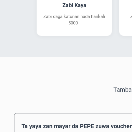
Zaɓi Kaya
Zaɓi daga katunan hada hankali
5000+
Tambay
Ta yaya zan mayar da PEPE zuwa voucher