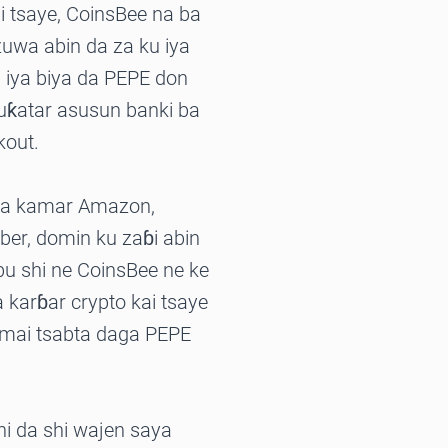
i tsaye, CoinsBee na ba
zuwa abin da za ku iya
iya biya da PEPE don
 buƙatar asusun banki ba
kout.
ya kamar Amazon,
Uber, domin ku zaɓi abin
u shi ne CoinsBee ne ke
karɓar crypto kai tsaye
 mai tsabta daga PEPE
i da shi wajen saya