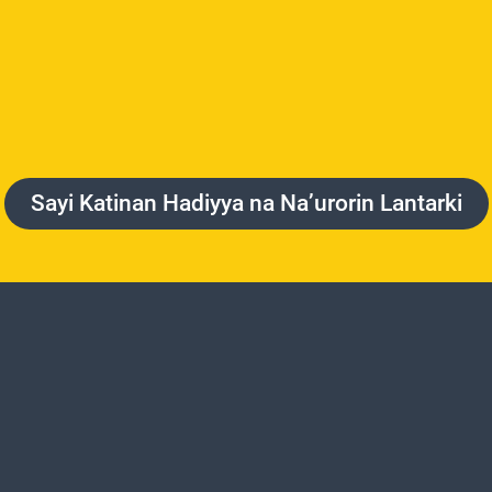
Sayi Katinan Hadiyya na Na’urorin Lantarki