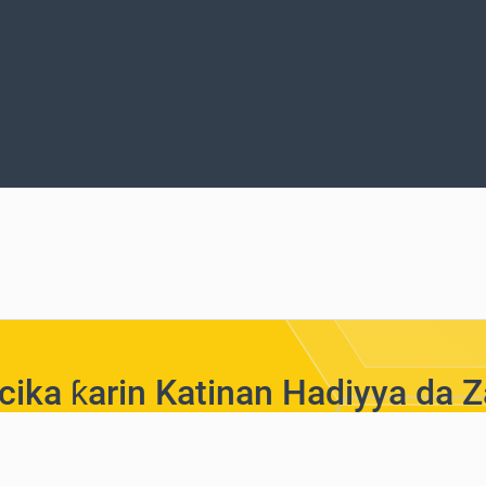
cika ƙarin Katinan Hadiyya da 
Iya Sayi da Cryptocurrencies