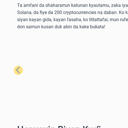
Ta amfani da shahararrun katunan kyautamu, zaka iya 
Solana, da fiye da 200 cryptocurrencies na daban. Ko 
siyan kayan gida, kayan fasaha, ko littattafai, mun ruf
don samun kusan duk abin da kake buƙata!
Na Baya