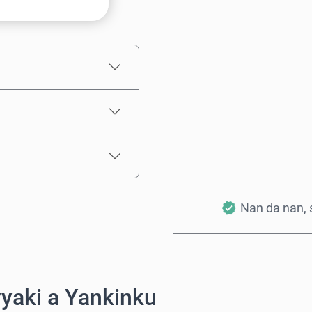
Ƙididdigar Farashi
Nan da nan, s
yaki a Yankinku