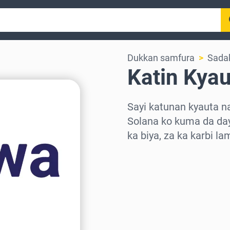
Dukkan samfura
Sada
Katin Kya
Sayi katunan kyauta n
Solana ko kuma da day
ka biya, za ka karbi l
Zaɓi yankin
Zaɓi adadi