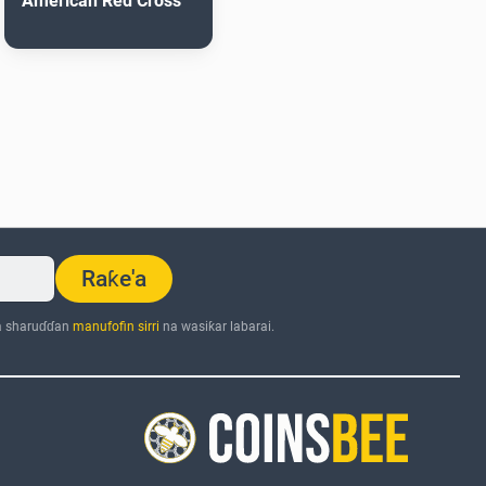
American Red Cross
Raƙe'a
a sharuɗɗan
manufofin sirri
na wasiƙar labarai.