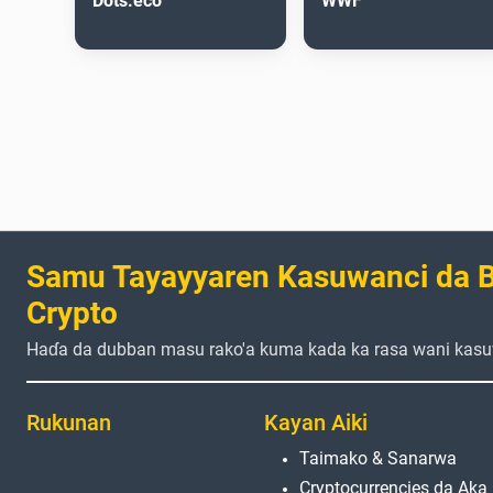
Dots.eco
WWF
Samu Tayayyaren Kasuwanci da B
Crypto
Haɗa da dubban masu rako'a kuma kada ka rasa wani kasu
Rukunan
Kayan Aiki
Taimako & Sanarwa
Cryptocurrencies da Aka