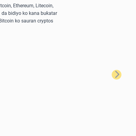
oin, Ethereum, Litecoin,
 da bidiyo ko kana buƙatar
 Bitcoin ko sauran cryptos
Na Gaba