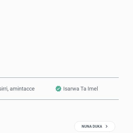
Saiya Yanzu
Ƙara a Kwando
irri, amintacce
Isarwa Ta Imel
NUNA DUKA