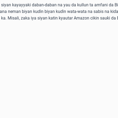
siyan kayayyaki daban-daban na yau da kullun ta amfani da Bitc
kana neman biyan kuɗin biyan kuɗin wata-wata na sabis na kiɗa
e ka. Misali, zaka iya siyan katin kyautar Amazon cikin sauƙi da