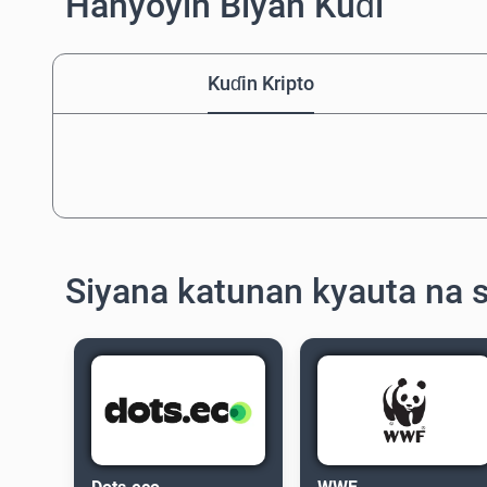
Hanyoyin Biyan Kuɗi
Kuɗin Kripto
Siyana katunan kyauta na 