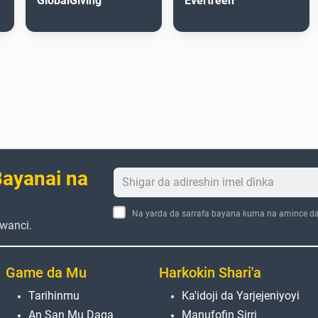
GlobalGiving
Evertreen
ayanai na
Na yarda da sarrafa bayana kuma na amince d
wanci.
Game da Mu
Harkokin Shari'a
Tarihinmu
Ka'idoji da Yarjejeniyoyi
An San Mu Daga
Manufofin Sirri