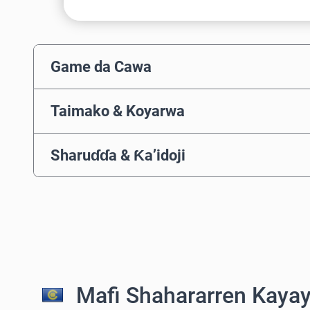
Game da Cawa
Taimako & Koyarwa
Sharuɗɗa & Ƙa’idoji
Mafi Shahararren Kayay