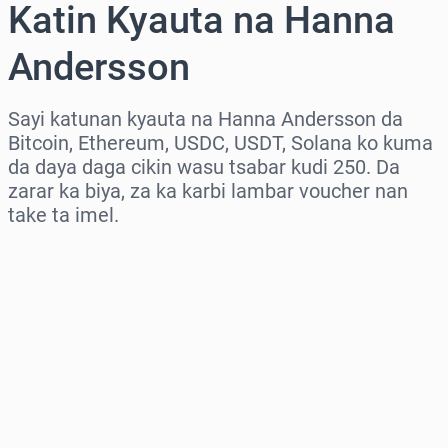
Katin Kyauta na Hanna
Andersson
Sayi katunan kyauta na Hanna Andersson da
Bitcoin, Ethereum, USDC, USDT, Solana ko kuma
da daya daga cikin wasu tsabar kudi 250. Da
zarar ka biya, za ka karbi lambar voucher nan
take ta imel.
Zaɓi yankin
Zaɓi adadi
Ƙididdigar Farashi