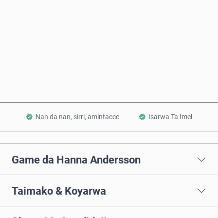
Saiya Yanzu
Ƙara a Kwando
Nan da nan, sirri, amintacce
Isarwa Ta Imel
Game da Hanna Andersson
Taimako & Koyarwa