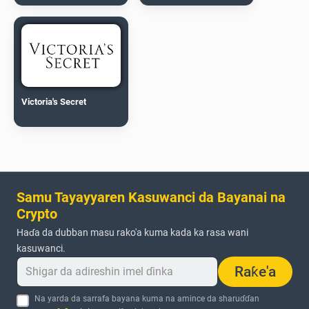
Victoria's Secret
Samu Tayayyaren Kasuwanci da Bayanai na
Crypto
Haɗa da dubban masu rako'a kuma kada ka rasa wani
kasuwanci.
Raƙe'a
Na yarda da sarrafa bayana kuma na amince da sharuɗɗan