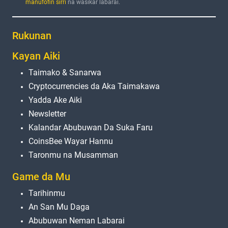
manufofin sirri
na wasiƙar labarai.
Rukunan
Kayan Aiki
Taimako & Sanarwa
Cryptocurrencies da Aka Taimakawa
Yadda Ake Aiki
Newsletter
Kalandar Abubuwan Da Suka Faru
CoinsBee Wayar Hannu
Taronmu na Musamman
Game da Mu
Tarihinmu
An San Mu Daga
Abubuwan Neman Labarai