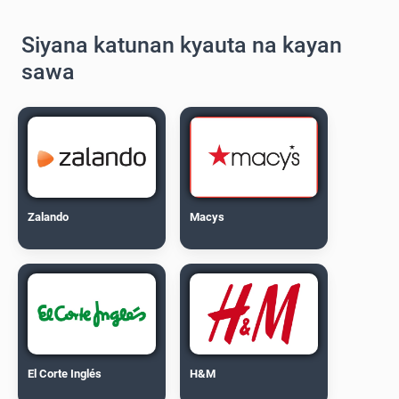
Siyana katunan kyauta na kayan
sawa
Zalando
Macys
El Corte Inglés
H&M