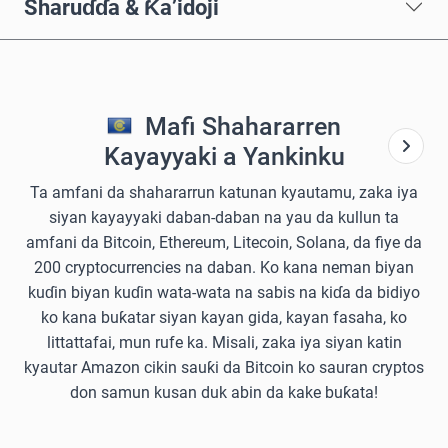
Sharuɗɗa & Ƙa’idoji
Mafi Shahararren
Kayayyaki a Yankinku
Ta amfani da shahararrun katunan kyautamu, zaka iya
siyan kayayyaki daban-daban na yau da kullun ta
amfani da Bitcoin, Ethereum, Litecoin, Solana, da fiye da
200 cryptocurrencies na daban. Ko kana neman biyan
kuɗin biyan kuɗin wata-wata na sabis na kiɗa da bidiyo
ko kana buƙatar siyan kayan gida, kayan fasaha, ko
littattafai, mun rufe ka. Misali, zaka iya siyan katin
kyautar Amazon cikin sauƙi da Bitcoin ko sauran cryptos
don samun kusan duk abin da kake buƙata!