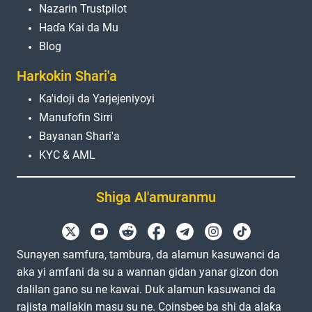
Nazarin Trustpilot
Haɗa Kai da Mu
Blog
Harkokin Shari'a
Ka'idoji da Yarjejeniyoyi
Manufofin Sirri
Bayanan Shari'a
KYC & AML
Shiga Al'amuranmu
Sunayen samfura, tambura, da alamun kasuwanci da
aka yi amfani da su a wannan gidan yanar gizon don
dalilan gano su ne kawai. Duk alamun kasuwanci da
rajista mallakin masu su ne. Coinsbee ba shi da alaƙa