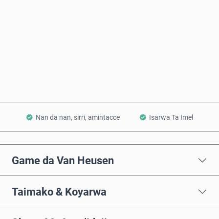
Saiya Yanzu
Ƙara a Kwando
Nan da nan, sirri, amintacce
Isarwa Ta Imel
Game da Van Heusen
Taimako & Koyarwa