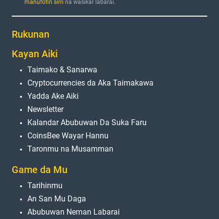
manufofin sirri
na wasiƙar labarai.
Rukunan
Kayan Aiki
Taimako & Sanarwa
Cryptocurrencies da Aka Taimakawa
Yadda Ake Aiki
Newsletter
Kalandar Abubuwan Da Suka Faru
CoinsBee Wayar Hannu
Taronmu na Musamman
Game da Mu
Tarihinmu
An San Mu Daga
Abubuwan Neman Labarai