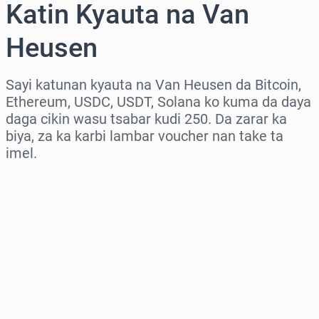
Katin Kyauta na Van
Heusen
Sayi katunan kyauta na Van Heusen da Bitcoin,
Ethereum, USDC, USDT, Solana ko kuma da daya
daga cikin wasu tsabar kudi 250. Da zarar ka
biya, za ka karbi lambar voucher nan take ta
imel.
Zaɓi yankin
Zaɓi adadi
Ƙididdigar Farashi