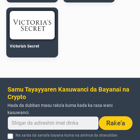
Victoria's Secret
Samu Tayayyaren Kasuwanci da Bayanai na
Crypto
Haɗa da dubban masu rako'a kuma kada ka rasa wani
kasuwanci.
Raƙe'a
Na yarda da sarrafa bayana kuma na amince da sharuɗɗan