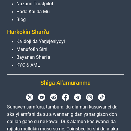
Nazarin Trustpilot
Haɗa Kai da Mu
Blog
Harkokin Shari'a
Ka'idoji da Yarjejeniyoyi
Manufofin Sirri
Bayanan Shari'a
KYC & AML
Shiga Al'amuranmu
Sunayen samfura, tambura, da alamun kasuwanci da
aka yi amfani da su a wannan gidan yanar gizon don
dalilan gano su ne kawai. Duk alamun kasuwanci da
rajista mallakin masu su ne. Coinsbee ba shi da alaƙa