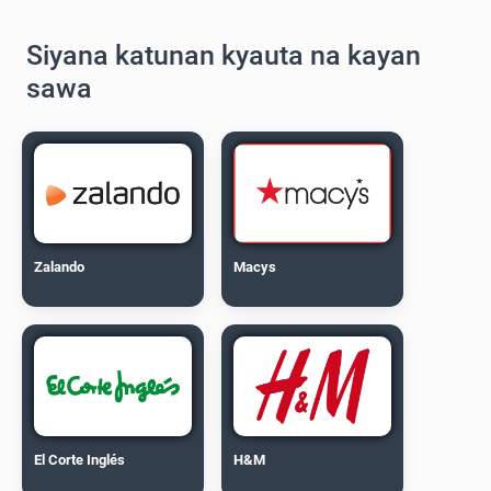
Siyana katunan kyauta na kayan
sawa
Zalando
Macys
El Corte Inglés
H&M