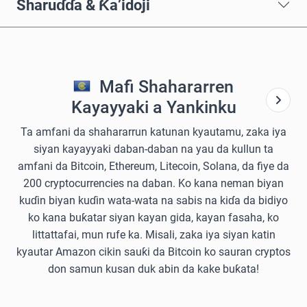
Sharuɗɗa & Ƙa’idoji
Mafi Shahararren
Kayayyaki a Yankinku
Ta amfani da shahararrun katunan kyautamu, zaka iya
siyan kayayyaki daban-daban na yau da kullun ta
amfani da Bitcoin, Ethereum, Litecoin, Solana, da fiye da
200 cryptocurrencies na daban. Ko kana neman biyan
kuɗin biyan kuɗin wata-wata na sabis na kiɗa da bidiyo
ko kana buƙatar siyan kayan gida, kayan fasaha, ko
littattafai, mun rufe ka. Misali, zaka iya siyan katin
kyautar Amazon cikin sauƙi da Bitcoin ko sauran cryptos
don samun kusan duk abin da kake buƙata!