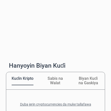
Hanyoyin Biyan Kuɗi
Kuɗin Kripto
Sabis na
Biyan Kuɗi
Walat
na Gaskiya
Duba jerin cryptocurrencies da muke tallafawa