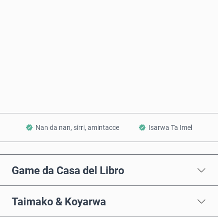
Saiya Yanzu
Ƙara a Kwando
Nan da nan, sirri, amintacce
Isarwa Ta Imel
Game da Casa del Libro
Taimako & Koyarwa