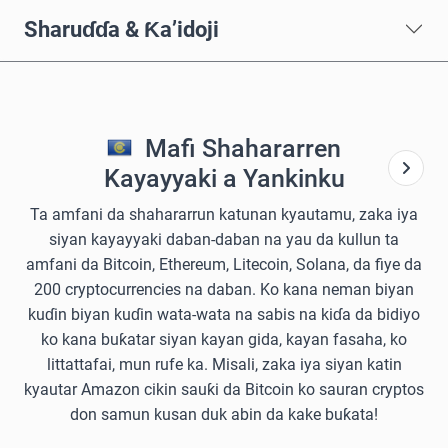
Sharuɗɗa & Ƙa’idoji
Mafi Shahararren
Kayayyaki a Yankinku
Ta amfani da shahararrun katunan kyautamu, zaka iya
siyan kayayyaki daban-daban na yau da kullun ta
amfani da Bitcoin, Ethereum, Litecoin, Solana, da fiye da
200 cryptocurrencies na daban. Ko kana neman biyan
kuɗin biyan kuɗin wata-wata na sabis na kiɗa da bidiyo
ko kana buƙatar siyan kayan gida, kayan fasaha, ko
littattafai, mun rufe ka. Misali, zaka iya siyan katin
kyautar Amazon cikin sauƙi da Bitcoin ko sauran cryptos
don samun kusan duk abin da kake buƙata!