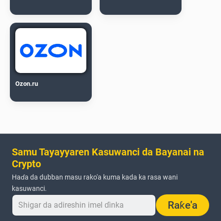
Ozon.ru
Samu Tayayyaren Kasuwanci da Bayanai na
Crypto
Haɗa da dubban masu rako'a kuma kada ka rasa wani
kasuwanci.
Raƙe'a