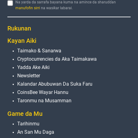
Na yarda da sarrafa bayana kuma na amince da sharuɗɗan
manufofin sirri
na wasiƙar labarai.
Rukunan
Kayan Aiki
Taimako & Sanarwa
Cryptocurrencies da Aka Taimakawa
Yadda Ake Aiki
Newsletter
Kalandar Abubuwan Da Suka Faru
CoinsBee Wayar Hannu
Taronmu na Musamman
Game da Mu
Tarihinmu
An San Mu Daga