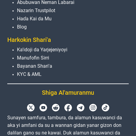
Abubuwan Neman Labarai
Nazarin Trustpilot
Haɗa Kai da Mu
Blog
Harkokin Shari'a
Ka'idoji da Yarjejeniyoyi
Manufofin Sirri
Bayanan Shari'a
KYC & AML
Shiga Al'amuranmu
Sunayen samfura, tambura, da alamun kasuwanci da
aka yi amfani da su a wannan gidan yanar gizon don
dalilan gano su ne kawai. Duk alamun kasuwanci da