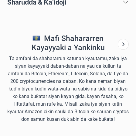
Sharuɗɗa & Ƙa’idoji
Mafi Shahararren
Kayayyaki a Yankinku
Ta amfani da shahararrun katunan kyautamu, zaka iya
siyan kayayyaki daban-daban na yau da kullun ta
amfani da Bitcoin, Ethereum, Litecoin, Solana, da fiye da
200 cryptocurrencies na daban. Ko kana neman biyan
kuɗin biyan kuɗin wata-wata na sabis na kiɗa da bidiyo
ko kana buƙatar siyan kayan gida, kayan fasaha, ko
littattafai, mun rufe ka. Misali, zaka iya siyan katin
kyautar Amazon cikin sauƙi da Bitcoin ko sauran cryptos
don samun kusan duk abin da kake buƙata!