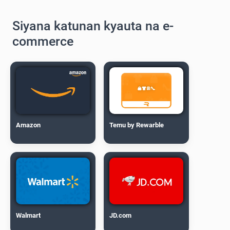
Siyana katunan kyauta na e-
commerce
Amazon
Temu by Rewarble
Walmart
JD.com