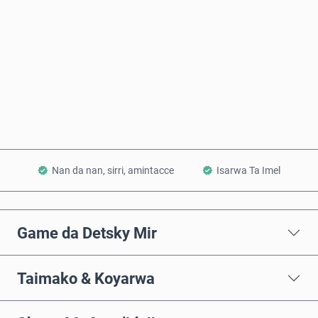
Saiya Yanzu
Ƙara a Kwando
Nan da nan, sirri, amintacce
Isarwa Ta Imel
Game da Detsky Mir
Taimako & Koyarwa