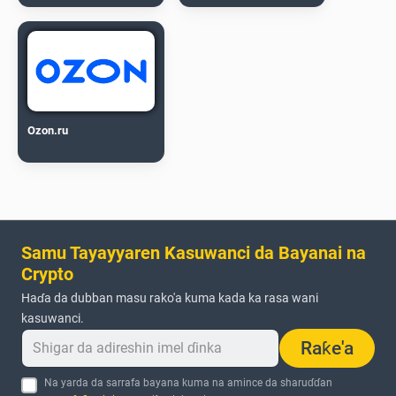
Ozon.ru
Samu Tayayyaren Kasuwanci da Bayanai na
Crypto
Haɗa da dubban masu rako'a kuma kada ka rasa wani
kasuwanci.
Raƙe'a
Na yarda da sarrafa bayana kuma na amince da sharuɗɗan