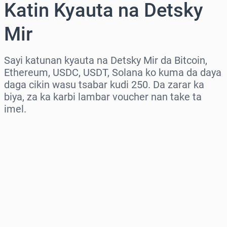
Katin Kyauta na Detsky
Mir
Sayi katunan kyauta na Detsky Mir da Bitcoin,
Ethereum, USDC, USDT, Solana ko kuma da daya
daga cikin wasu tsabar kudi 250. Da zarar ka
biya, za ka karbi lambar voucher nan take ta
imel.
Zaɓi yankin
Zaɓi adadi
Ƙididdigar Farashi