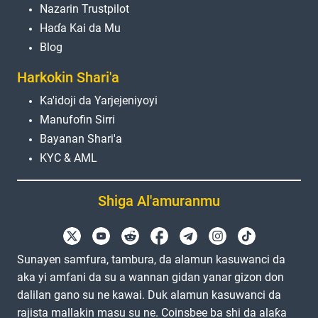
Nazarin Trustpilot
Haɗa Kai da Mu
Blog
Harkokin Shari'a
Ka'idoji da Yarjejeniyoyi
Manufofin Sirri
Bayanan Shari'a
KYC & AML
Shiga Al'amuranmu
Sunayen samfura, tambura, da alamun kasuwanci da
aka yi amfani da su a wannan gidan yanar gizon don
dalilan gano su ne kawai. Duk alamun kasuwanci da
rajista mallakin masu su ne. Coinsbee ba shi da alaƙa