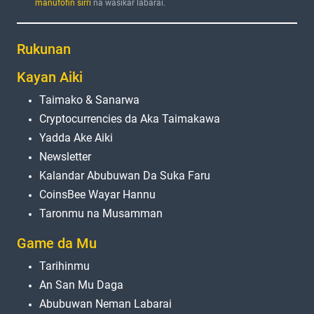
manufofin sirri
na wasiƙar labarai.
Rukunan
Kayan Aiki
Taimako & Sanarwa
Cryptocurrencies da Aka Taimakawa
Yadda Ake Aiki
Newsletter
Kalandar Abubuwan Da Suka Faru
CoinsBee Wayar Hannu
Taronmu na Musamman
Game da Mu
Tarihinmu
An San Mu Daga
Abubuwan Neman Labarai