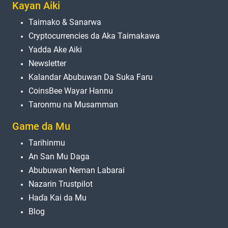
Kayan Aiki
Taimako & Sanarwa
Cryptocurrencies da Aka Taimakawa
Yadda Ake Aiki
Newsletter
Kalandar Abubuwan Da Suka Faru
CoinsBee Wayar Hannu
Taronmu na Musamman
Game da Mu
Tarihinmu
An San Mu Daga
Abubuwan Neman Labarai
Nazarin Trustpilot
Haɗa Kai da Mu
Blog