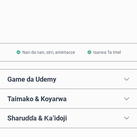
Saiya Yanzu
Ƙara a Kwando
Nan da nan, sirri, amintacce
Isarwa Ta Imel
Game da Udemy
Taimako & Koyarwa
Sharuɗɗa & Ƙa’idoji