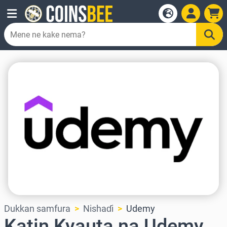
Dukkan samfura
Nishaɗi
Udemy
Katin Kyauta na Udemy