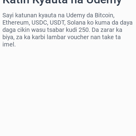
Sayi katunan kyauta na Udemy da Bitcoin,
Ethereum, USDC, USDT, Solana ko kuma da daya
daga cikin wasu tsabar kudi 250. Da zarar ka
biya, za ka karbi lambar voucher nan take ta
imel.
Zaɓi yankin
Zaɓi adadi
Ƙididdigar Farashi