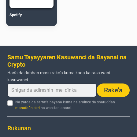
Spotify
Samu Tayayyaren Kasuwanci da Bayanai na
Crypto
Haɗa da dubban masu rako'a kuma kada ka rasa wani
kasuwanci.
Raƙe'a
Na yarda da sarrafa bayana kuma na amince da sharuɗɗan
manufofin sirri
na wasiƙar labarai.
Rukunan