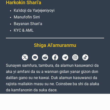
Harkokin Shari'a
Ka'idoji da Yarjejeniyoyi
Manufofin Sirri
Bayanan Shari'a
KYC & AML
Shiga Al'amuranmu
Sunayen samfura, tambura, da alamun kasuwanci da
aka yi amfani da su a wannan gidan yanar gizon don
dalilan gano su ne kawai. Duk alamun kasuwanci da
rajista mallakin masu su ne. Coinsbee ba shi da alaƙa
da kamfanonin da suka dace.
EN
GB