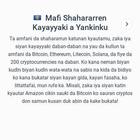
Mafi Shahararren
Kayayyaki a Yankinku
Ta amfani da shahararrun katunan kyautamu, zaka iya
siyan kayayyaki daban-daban na yau da kullun ta
amfani da Bitcoin, Ethereum, Litecoin, Solana, da fiye da
200 cryptocurrencies na daban. Ko kana neman biyan
kuɗin biyan kuɗin wata-wata na sabis na kiɗa da bidiyo
ko kana buƙatar siyan kayan gida, kayan fasaha, ko
littattafai, mun rufe ka. Misali, zaka iya siyan katin
kyautar Amazon cikin sauƙi da Bitcoin ko sauran cryptos
don samun kusan duk abin da kake buƙata!