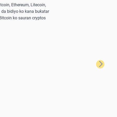
oin, Ethereum, Litecoin,
 da bidiyo ko kana buƙatar
 Bitcoin ko sauran cryptos
Na Gaba