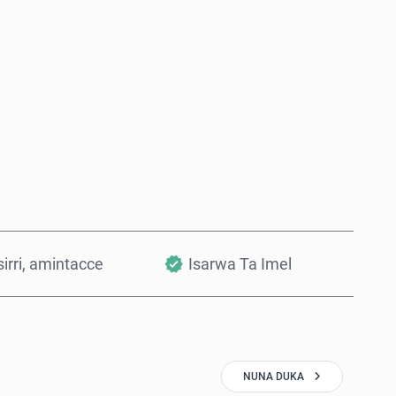
Saiya Yanzu
Ƙara a Kwando
irri, amintacce
Isarwa Ta Imel
NUNA DUKA