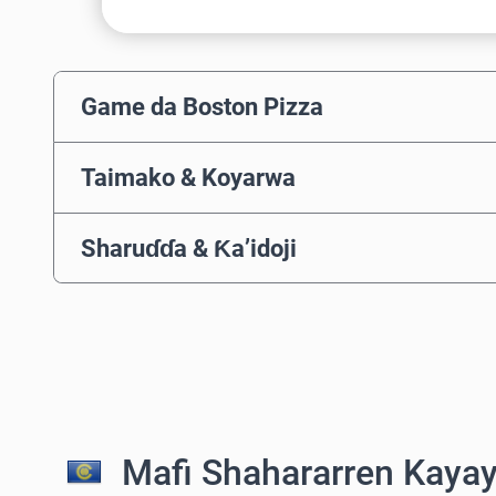
Game da Boston Pizza
Taimako & Koyarwa
Sharuɗɗa & Ƙa’idoji
Mafi Shahararren Kayay