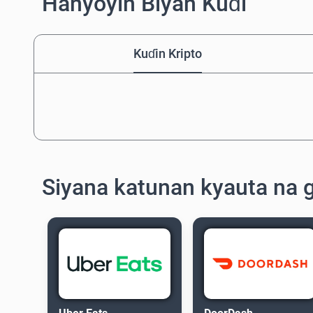
Hanyoyin Biyan Kuɗi
Kuɗin Kripto
Siyana katunan kyauta na g