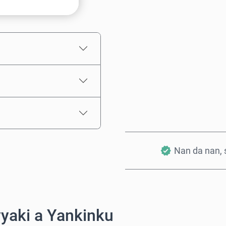
Ƙididdigar Farashi
Nan da nan, s
yaki a Yankinku