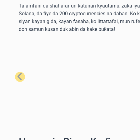
Ta amfani da shahararrun katunan kyautamu, zaka iya 
Solana, da fiye da 200 cryptocurrencies na daban. Ko 
siyan kayan gida, kayan fasaha, ko littattafai, mun ruf
don samun kusan duk abin da kake buƙata!
Na Baya