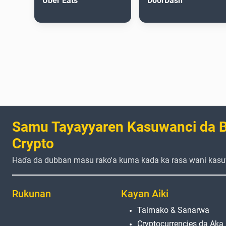
Uber Eats
DoorDash
Samu Tayayyaren Kasuwanci da B
Crypto
Haɗa da dubban masu rako'a kuma kada ka rasa wani kasu
Rukunan
Kayan Aiki
Taimako & Sanarwa
Cryptocurrencies da Aka