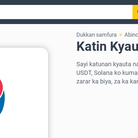
Dukkan samfura
Abinc
Katin Kyau
Sayi katunan kyauta n
USDT, Solana ko kuma 
zarar ka biya, za ka k
Zaɓi yankin
Zaɓi adadi