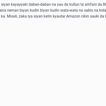
siyan kayayyaki daban-daban na yau da kullun ta amfani da Bitc
kana neman biyan kuɗin biyan kuɗin wata-wata na sabis na kiɗa
e ka. Misali, zaka iya siyan katin kyautar Amazon cikin sauƙi da