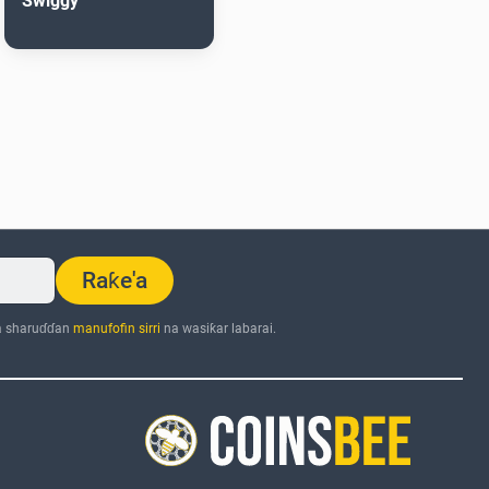
Swiggy
Raƙe'a
a sharuɗɗan
manufofin sirri
na wasiƙar labarai.