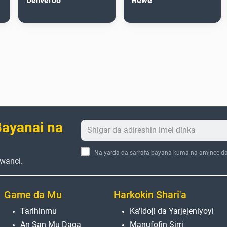
Deliveroo
Rewe
ayanai na
Na yarda da sarrafa bayana kuma na amince d
wanci.
Game da Mu
Harkokin Shari'a
Tarihinmu
Ka'idoji da Yarjejeniyoyi
An San Mu Daga
Manufofin Sirri