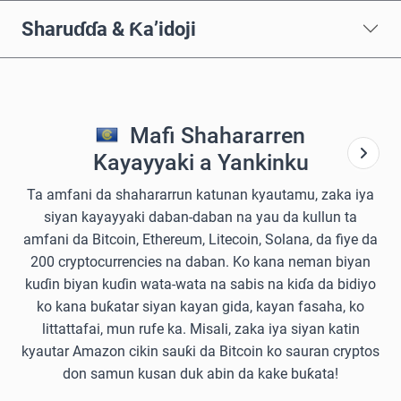
Sharuɗɗa & Ƙa’idoji
Mafi Shahararren
Kayayyaki a Yankinku
Ta amfani da shahararrun katunan kyautamu, zaka iya
siyan kayayyaki daban-daban na yau da kullun ta
amfani da Bitcoin, Ethereum, Litecoin, Solana, da fiye da
200 cryptocurrencies na daban. Ko kana neman biyan
kuɗin biyan kuɗin wata-wata na sabis na kiɗa da bidiyo
ko kana buƙatar siyan kayan gida, kayan fasaha, ko
littattafai, mun rufe ka. Misali, zaka iya siyan katin
kyautar Amazon cikin sauƙi da Bitcoin ko sauran cryptos
don samun kusan duk abin da kake buƙata!