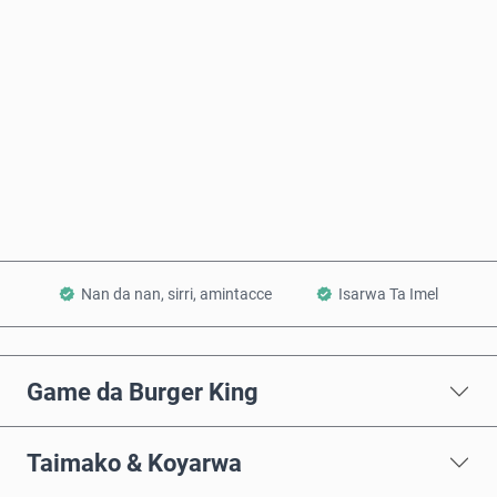
Ƙididdigar Farashi
Saiya Yanzu
Ƙara a Kwando
Nan da nan, sirri, amintacce
Isarwa Ta Imel
Game da Burger King
Taimako & Koyarwa