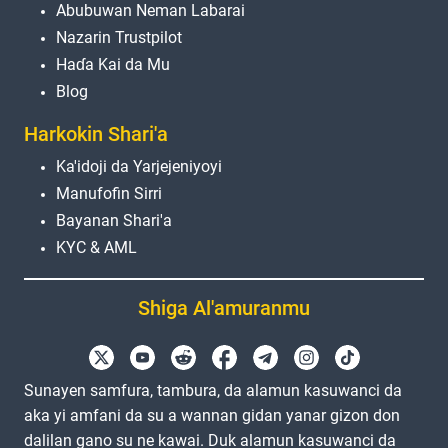
Abubuwan Neman Labarai
Nazarin Trustpilot
Haɗa Kai da Mu
Blog
Harkokin Shari'a
Ka'idoji da Yarjejeniyoyi
Manufofin Sirri
Bayanan Shari'a
KYC & AML
Shiga Al'amuranmu
Sunayen samfura, tambura, da alamun kasuwanci da
aka yi amfani da su a wannan gidan yanar gizon don
dalilan gano su ne kawai. Duk alamun kasuwanci da