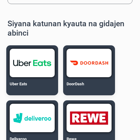
Siyana katunan kyauta na gidajen
abinci
Uber Eats
DoorDash
Deliveroo
Rewe