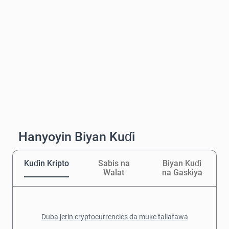
Hanyoyin Biyan Kuɗi
Kuɗin Kripto
Sabis na
Biyan Kuɗi
Walat
na Gaskiya
Duba jerin cryptocurrencies da muke tallafawa