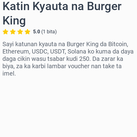
Katin Kyauta na Burger
King
5.0
(
1
bita
)
Sayi katunan kyauta na Burger King da Bitcoin,
Ethereum, USDC, USDT, Solana ko kuma da daya
daga cikin wasu tsabar kudi 250. Da zarar ka
biya, za ka karbi lambar voucher nan take ta
imel.
Zaɓi yankin
Zaɓi adadi