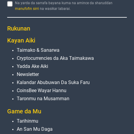
Na yarda da sarrafa bayana kuma na amince da sharuɗɗan
manufofin sirri
na wasiƙar labarai.
Rukunan
Kayan Aiki
Taimako & Sanarwa
Cryptocurrencies da Aka Taimakawa
Yadda Ake Aiki
Newsletter
Kalandar Abubuwan Da Suka Faru
CoinsBee Wayar Hannu
Taronmu na Musamman
Game da Mu
Tarihinmu
An San Mu Daga