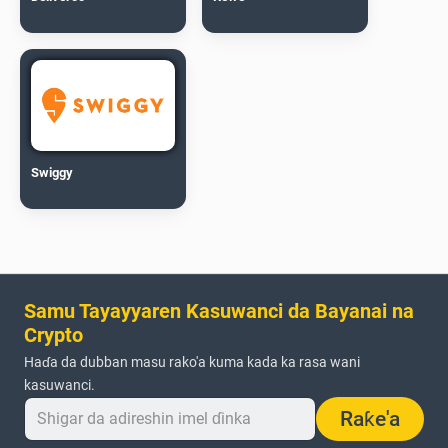
Swiggy
Samu Tayayyaren Kasuwanci da Bayanai na
Crypto
Haɗa da dubban masu rako'a kuma kada ka rasa wani
kasuwanci.
Raƙe'a