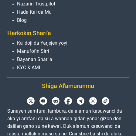
Nazarin Trustpilot
Haɗa Kai da Mu
Blog
Harkokin Shari'a
Ka'idoji da Yarjejeniyoyi
Manufofin Sirri
Bayanan Shari'a
KYC & AML
Shiga Al'amuranmu
Sunayen samfura, tambura, da alamun kasuwanci da
aka yi amfani da su a wannan gidan yanar gizon don
dalilan gano su ne kawai. Duk alamun kasuwanci da
rajista mallakin masu su ne. Coinsbee ba shi da alaƙa