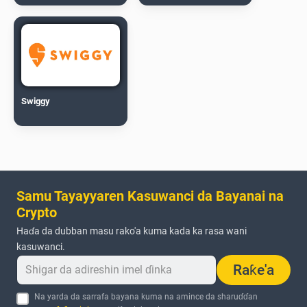
Swiggy
Samu Tayayyaren Kasuwanci da Bayanai na
Crypto
Haɗa da dubban masu rako'a kuma kada ka rasa wani
kasuwanci.
Raƙe'a
Na yarda da sarrafa bayana kuma na amince da sharuɗɗan