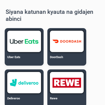
Siyana katunan kyauta na gidajen
abinci
Uber Eats
DoorDash
Deliveroo
Rewe