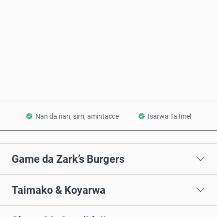
Saiya Yanzu
Ƙara a Kwando
Nan da nan, sirri, amintacce
Isarwa Ta Imel
Game da Zark’s Burgers
Taimako & Koyarwa