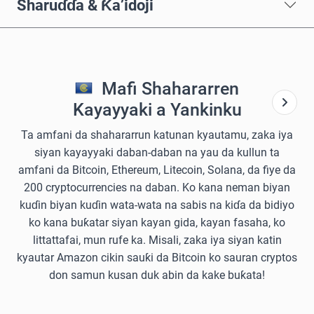
Sharuɗɗa & Ƙa’idoji
Mafi Shahararren
Kayayyaki a Yankinku
Ta amfani da shahararrun katunan kyautamu, zaka iya
siyan kayayyaki daban-daban na yau da kullun ta
amfani da Bitcoin, Ethereum, Litecoin, Solana, da fiye da
200 cryptocurrencies na daban. Ko kana neman biyan
kuɗin biyan kuɗin wata-wata na sabis na kiɗa da bidiyo
ko kana buƙatar siyan kayan gida, kayan fasaha, ko
littattafai, mun rufe ka. Misali, zaka iya siyan katin
kyautar Amazon cikin sauƙi da Bitcoin ko sauran cryptos
don samun kusan duk abin da kake buƙata!