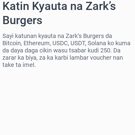
Katin Kyauta na Zark’s
Burgers
Sayi katunan kyauta na Zark’s Burgers da
Bitcoin, Ethereum, USDC, USDT, Solana ko kuma
da daya daga cikin wasu tsabar kudi 250. Da
zarar ka biya, za ka karbi lambar voucher nan
take ta imel.
Zaɓi yankin
Zaɓi adadi
Ƙididdigar Farashi