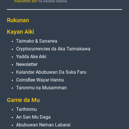
manufofin sirri
na wasiƙar labarai.
Rukunan
Kayan Aiki
Taimako & Sanarwa
Cryptocurrencies da Aka Taimakawa
Yadda Ake Aiki
Newsletter
Kalandar Abubuwan Da Suka Faru
CoinsBee Wayar Hannu
Taronmu na Musamman
Game da Mu
Tarihinmu
An San Mu Daga
Abubuwan Neman Labarai