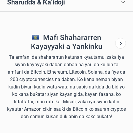
Sharuɗɗa & Ƙa’idoji
Mafi Shahararren
Kayayyaki a Yankinku
Ta amfani da shahararrun katunan kyautamu, zaka iya
siyan kayayyaki daban-daban na yau da kullun ta
amfani da Bitcoin, Ethereum, Litecoin, Solana, da fiye da
200 cryptocurrencies na daban. Ko kana neman biyan
kuɗin biyan kuɗin wata-wata na sabis na kiɗa da bidiyo
ko kana buƙatar siyan kayan gida, kayan fasaha, ko
littattafai, mun rufe ka. Misali, zaka iya siyan katin
kyautar Amazon cikin sauƙi da Bitcoin ko sauran cryptos
don samun kusan duk abin da kake buƙata!