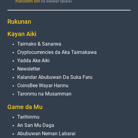
manufofin sirri
na wasiƙar labarai.
Rukunan
Kayan Aiki
Taimako & Sanarwa
Cryptocurrencies da Aka Taimakawa
Yadda Ake Aiki
Newsletter
Kalandar Abubuwan Da Suka Faru
CoinsBee Wayar Hannu
Taronmu na Musamman
Game da Mu
Tarihinmu
An San Mu Daga
Abubuwan Neman Labarai