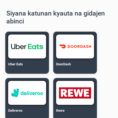
Siyana katunan kyauta na gidajen
abinci
Uber Eats
DoorDash
Deliveroo
Rewe