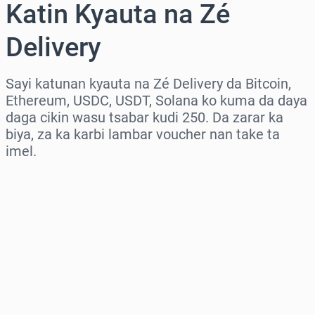
Katin Kyauta na Zé
Delivery
Sayi katunan kyauta na Zé Delivery da Bitcoin,
Ethereum, USDC, USDT, Solana ko kuma da daya
daga cikin wasu tsabar kudi 250. Da zarar ka
biya, za ka karbi lambar voucher nan take ta
imel.
Zaɓi yankin
Zaɓi adadi
Ƙididdigar Farashi