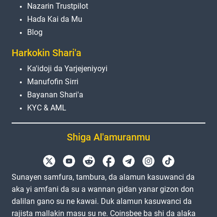
Nazarin Trustpilot
Haɗa Kai da Mu
Blog
Harkokin Shari'a
Ka'idoji da Yarjejeniyoyi
Manufofin Sirri
Bayanan Shari'a
KYC & AML
Shiga Al'amuranmu
Sunayen samfura, tambura, da alamun kasuwanci da
aka yi amfani da su a wannan gidan yanar gizon don
dalilan gano su ne kawai. Duk alamun kasuwanci da
rajista mallakin masu su ne. Coinsbee ba shi da alaƙa