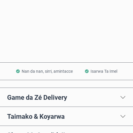
Saiya Yanzu
Ƙara a Kwando
Nan da nan, sirri, amintacce
Isarwa Ta Imel
Game da Zé Delivery
Taimako & Koyarwa