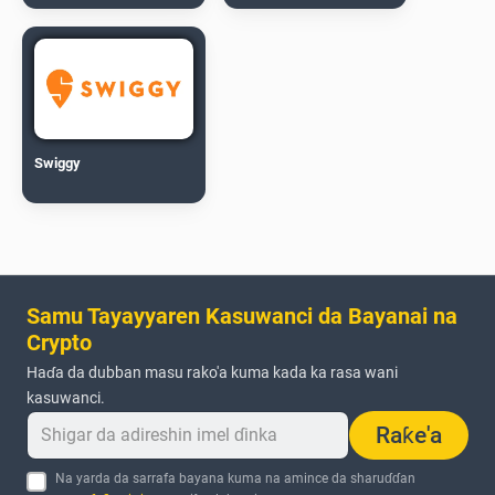
Swiggy
Samu Tayayyaren Kasuwanci da Bayanai na
Crypto
Haɗa da dubban masu rako'a kuma kada ka rasa wani
kasuwanci.
Raƙe'a
Na yarda da sarrafa bayana kuma na amince da sharuɗɗan