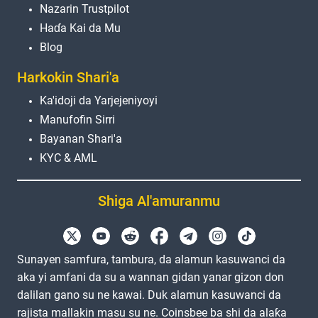
Nazarin Trustpilot
Haɗa Kai da Mu
Blog
Harkokin Shari'a
Ka'idoji da Yarjejeniyoyi
Manufofin Sirri
Bayanan Shari'a
KYC & AML
Shiga Al'amuranmu
Sunayen samfura, tambura, da alamun kasuwanci da
aka yi amfani da su a wannan gidan yanar gizon don
dalilan gano su ne kawai. Duk alamun kasuwanci da
rajista mallakin masu su ne. Coinsbee ba shi da alaƙa