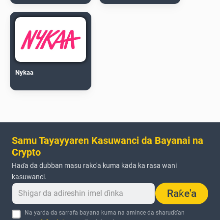
Nykaa
Samu Tayayyaren Kasuwanci da Bayanai na
Crypto
Haɗa da dubban masu rako'a kuma kada ka rasa wani
kasuwanci.
Raƙe'a
Na yarda da sarrafa bayana kuma na amince da sharuɗɗan