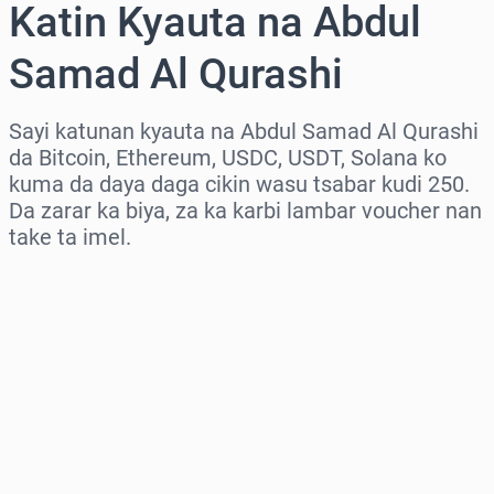
Katin Kyauta na Abdul
Samad Al Qurashi
Sayi katunan kyauta na Abdul Samad Al Qurashi
da Bitcoin, Ethereum, USDC, USDT, Solana ko
kuma da daya daga cikin wasu tsabar kudi 250.
Da zarar ka biya, za ka karbi lambar voucher nan
take ta imel.
Zaɓi yankin
Zaɓi adadi
Ƙididdigar Farashi