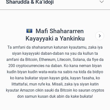
Sharuɗɗa & Ƙa’idoji
Mafi Shahararren
Kayayyaki a Yankinku
Ta amfani da shahararrun katunan kyautamu, zaka iya
siyan kayayyaki daban-daban na yau da kullun ta
amfani da Bitcoin, Ethereum, Litecoin, Solana, da fiye da
200 cryptocurrencies na daban. Ko kana neman biyan
kuɗin biyan kuɗin wata-wata na sabis na kiɗa da bidiyo
ko kana buƙatar siyan kayan gida, kayan fasaha, ko
littattafai, mun rufe ka. Misali, zaka iya siyan katin
kyautar Amazon cikin sauƙi da Bitcoin ko sauran cryptos
don samun kusan duk abin da kake buƙata!