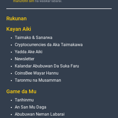
manufofin sirri
na wasiƙar labarai.
Rukunan
Kayan Aiki
Taimako & Sanarwa
Cryptocurrencies da Aka Taimakawa
Yadda Ake Aiki
Newsletter
Kalandar Abubuwan Da Suka Faru
CoinsBee Wayar Hannu
Taronmu na Musamman
Game da Mu
Tarihinmu
An San Mu Daga
Abubuwan Neman Labarai