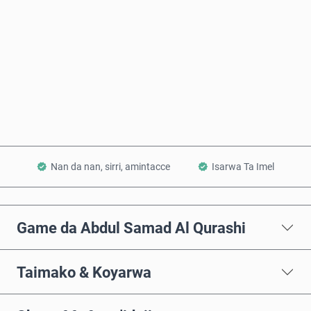
Saiya Yanzu
Ƙara a Kwando
Nan da nan, sirri, amintacce
Isarwa Ta Imel
Game da Abdul Samad Al Qurashi
Taimako & Koyarwa