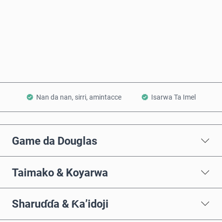
Saiya Yanzu
Ƙara a Kwando
Nan da nan, sirri, amintacce
Isarwa Ta Imel
Game da Douglas
Taimako & Koyarwa
Sharuɗɗa & Ƙa’idoji