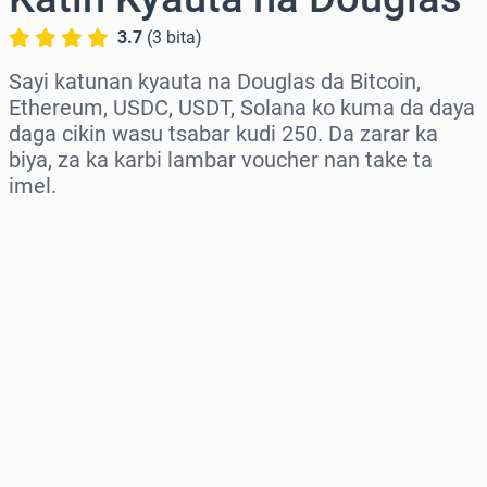
3.7
(
3
bita
)
Sayi katunan kyauta na Douglas da Bitcoin,
Ethereum, USDC, USDT, Solana ko kuma da daya
daga cikin wasu tsabar kudi 250. Da zarar ka
biya, za ka karbi lambar voucher nan take ta
imel.
Zaɓi yankin
Zaɓi adadi
Ƙididdigar Farashi