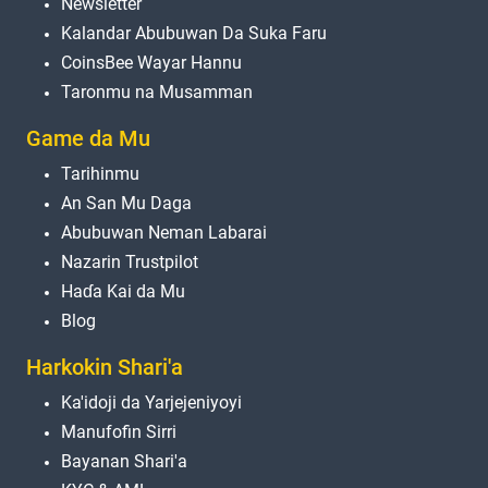
Newsletter
Kalandar Abubuwan Da Suka Faru
CoinsBee Wayar Hannu
Taronmu na Musamman
Game da Mu
Tarihinmu
An San Mu Daga
Abubuwan Neman Labarai
Nazarin Trustpilot
Haɗa Kai da Mu
Blog
Harkokin Shari'a
Ka'idoji da Yarjejeniyoyi
Manufofin Sirri
Bayanan Shari'a