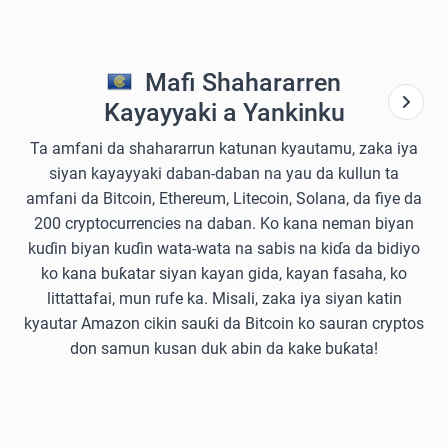
Mafi Shahararren
Kayayyaki a Yankinku
Ta amfani da shahararrun katunan kyautamu, zaka iya
siyan kayayyaki daban-daban na yau da kullun ta
amfani da Bitcoin, Ethereum, Litecoin, Solana, da fiye da
200 cryptocurrencies na daban. Ko kana neman biyan
kuɗin biyan kuɗin wata-wata na sabis na kiɗa da bidiyo
ko kana buƙatar siyan kayan gida, kayan fasaha, ko
littattafai, mun rufe ka. Misali, zaka iya siyan katin
kyautar Amazon cikin sauƙi da Bitcoin ko sauran cryptos
don samun kusan duk abin da kake buƙata!