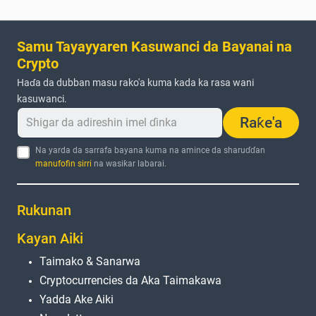
Samu Tayayyaren Kasuwanci da Bayanai na
Crypto
Haɗa da dubban masu rako'a kuma kada ka rasa wani
kasuwanci.
Raƙe'a
Na yarda da sarrafa bayana kuma na amince da sharuɗɗan
manufofin sirri
na wasiƙar labarai.
Rukunan
Kayan Aiki
Taimako & Sanarwa
Cryptocurrencies da Aka Taimakawa
Yadda Ake Aiki