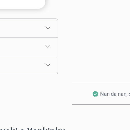
Ƙididdigar Farashi
Nan da nan, s