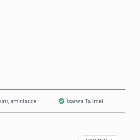
Saiya Yanzu
Ƙara a Kwando
irri, amintacce
Isarwa Ta Imel