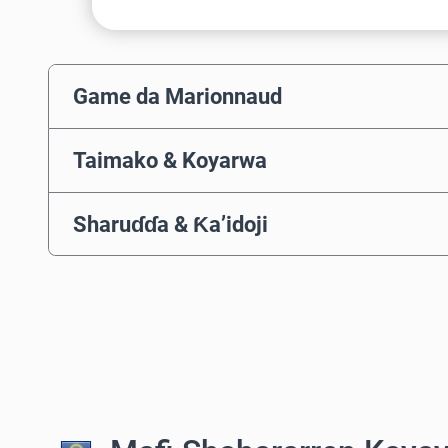
Game da Marionnaud
Taimako & Koyarwa
Sharuɗɗa & Ƙa’idoji