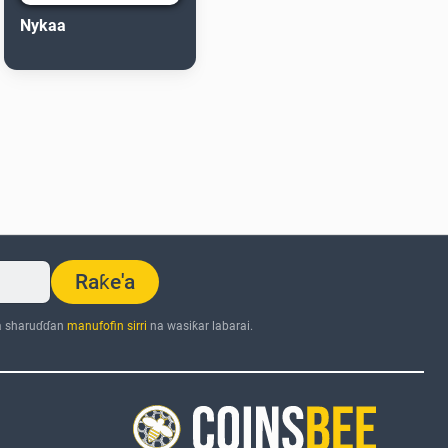
Nykaa
Raƙe'a
a sharuɗɗan
manufofin sirri
na wasiƙar labarai.