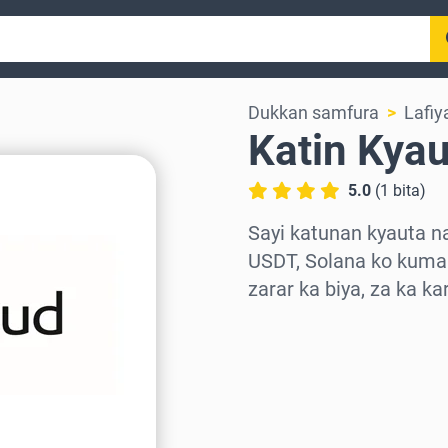
Dukkan samfura
Lafiy
Katin Kya
5.0
(
1
bita
)
Sayi katunan kyauta n
USDT, Solana ko kuma 
zarar ka biya, za ka k
Zaɓi yankin
Zaɓi adadi