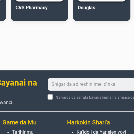
CVS Pharmacy
Douglas
ayanai na
Na yarda da sarrafa bayana kuma na amince d
wanci.
Game da Mu
Harkokin Shari'a
Tarihinmu
Ka'idoji da Yarjejeniyoyi