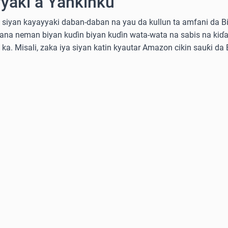
yaki a Yankinku
siyan kayayyaki daban-daban na yau da kullun ta amfani da Bitc
kana neman biyan kuɗin biyan kuɗin wata-wata na sabis na kiɗa
e ka. Misali, zaka iya siyan katin kyautar Amazon cikin sauƙi da