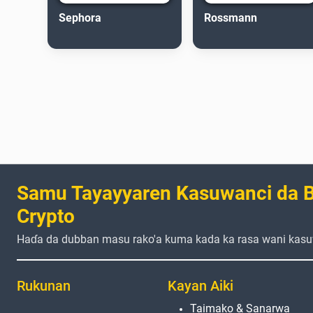
Sephora
Rossmann
Samu Tayayyaren Kasuwanci da B
Crypto
Haɗa da dubban masu rako'a kuma kada ka rasa wani kasu
Rukunan
Kayan Aiki
Taimako & Sanarwa