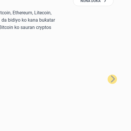
NUNA DUKA
oin, Ethereum, Litecoin,
 da bidiyo ko kana buƙatar
 Bitcoin ko sauran cryptos
Na Gaba