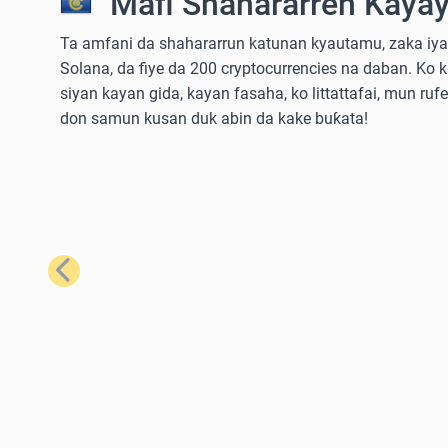
Mafi Shahararren Kayay
Ta amfani da shahararrun katunan kyautamu, zaka iya 
Solana, da fiye da 200 cryptocurrencies na daban. Ko 
siyan kayan gida, kayan fasaha, ko littattafai, mun ruf
don samun kusan duk abin da kake buƙata!
Na Baya