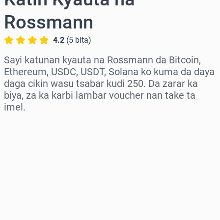
Rossmann
4.2
(
5
bita
)
Sayi katunan kyauta na Rossmann da Bitcoin,
Ethereum, USDC, USDT, Solana ko kuma da daya
daga cikin wasu tsabar kudi 250. Da zarar ka
biya, za ka karbi lambar voucher nan take ta
imel.
Zaɓi yankin
Zaɓi adadi
Ƙididdigar Farashi