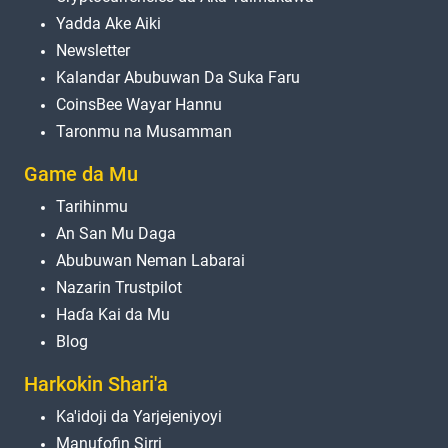
Yadda Ake Aiki
Newsletter
Kalandar Abubuwan Da Suka Faru
CoinsBee Wayar Hannu
Taronmu na Musamman
Game da Mu
Tarihinmu
An San Mu Daga
Abubuwan Neman Labarai
Nazarin Trustpilot
Haɗa Kai da Mu
Blog
Harkokin Shari'a
Ka'idoji da Yarjejeniyoyi
Manufofin Sirri