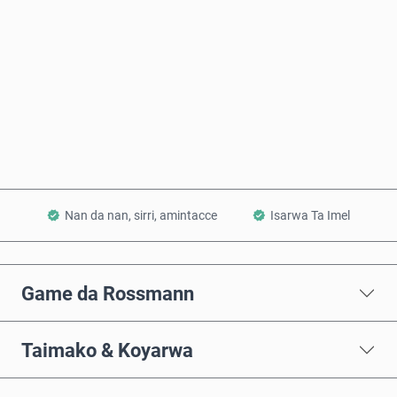
Saiya Yanzu
Ƙara a Kwando
Nan da nan, sirri, amintacce
Isarwa Ta Imel
Game da Rossmann
Taimako & Koyarwa