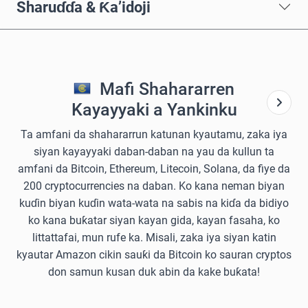
Sharuɗɗa & Ƙa’idoji
Mafi Shahararren
Kayayyaki a Yankinku
Ta amfani da shahararrun katunan kyautamu, zaka iya
siyan kayayyaki daban-daban na yau da kullun ta
amfani da Bitcoin, Ethereum, Litecoin, Solana, da fiye da
200 cryptocurrencies na daban. Ko kana neman biyan
kuɗin biyan kuɗin wata-wata na sabis na kiɗa da bidiyo
ko kana buƙatar siyan kayan gida, kayan fasaha, ko
littattafai, mun rufe ka. Misali, zaka iya siyan katin
kyautar Amazon cikin sauƙi da Bitcoin ko sauran cryptos
don samun kusan duk abin da kake buƙata!