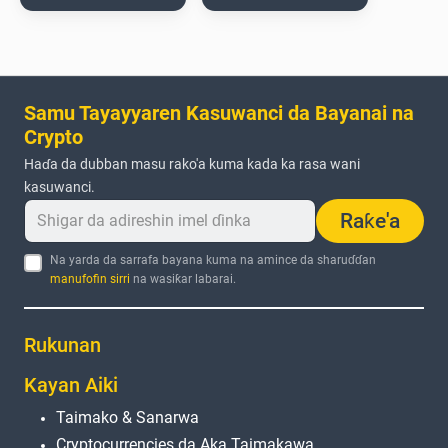
Samu Tayayyaren Kasuwanci da Bayanai na
Crypto
Haɗa da dubban masu rako'a kuma kada ka rasa wani
kasuwanci.
Raƙe'a
Na yarda da sarrafa bayana kuma na amince da sharuɗɗan
manufofin sirri
na wasiƙar labarai.
Rukunan
Kayan Aiki
Taimako & Sanarwa
Cryptocurrencies da Aka Taimakawa