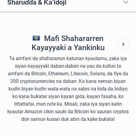
Sharuɗɗa & Ƙa’idoji
Mafi Shahararren
Kayayyaki a Yankinku
Ta amfani da shahararrun katunan kyautamu, zaka iya
siyan kayayyaki daban-daban na yau da kullun ta
amfani da Bitcoin, Ethereum, Litecoin, Solana, da fiye da
200 cryptocurrencies na daban. Ko kana neman biyan
kuɗin biyan kuɗin wata-wata na sabis na kiɗa da bidiyo
ko kana buƙatar siyan kayan gida, kayan fasaha, ko
littattafai, mun rufe ka. Misali, zaka iya siyan katin
kyautar Amazon cikin sauƙi da Bitcoin ko sauran cryptos
don samun kusan duk abin da kake buƙata!