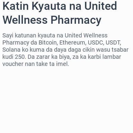
Katin Kyauta na United
Wellness Pharmacy
Sayi katunan kyauta na United Wellness
Pharmacy da Bitcoin, Ethereum, USDC, USDT,
Solana ko kuma da daya daga cikin wasu tsabar
kudi 250. Da zarar ka biya, za ka karbi lambar
voucher nan take ta imel.
Zaɓi yankin
Zaɓi adadi
Ƙididdigar Farashi