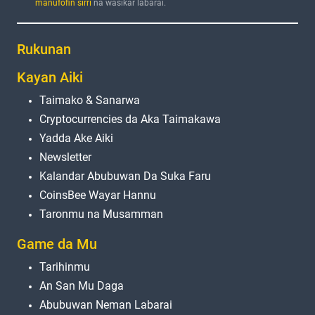
manufofin sirri
na wasiƙar labarai.
Rukunan
Kayan Aiki
Taimako & Sanarwa
Cryptocurrencies da Aka Taimakawa
Yadda Ake Aiki
Newsletter
Kalandar Abubuwan Da Suka Faru
CoinsBee Wayar Hannu
Taronmu na Musamman
Game da Mu
Tarihinmu
An San Mu Daga
Abubuwan Neman Labarai