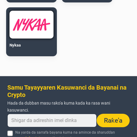
Nykaa
Samu Tayayyaren Kasuwanci da Bayanai na
Crypto
Haɗa da dubban masu rako'a kuma kada ka rasa wani
kasuwanci.
Raƙe'a
Na yarda da sarrafa bayana kuma na amince da sharuɗɗan