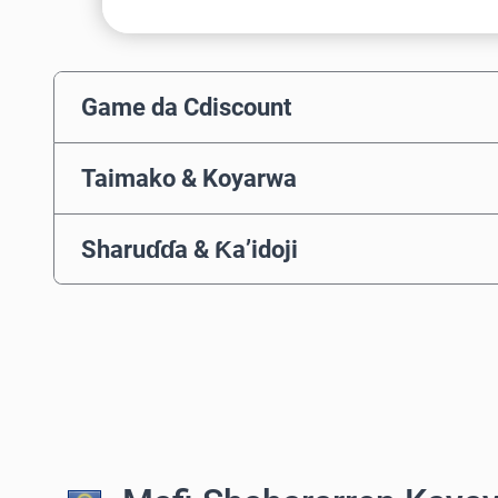
Game da Cdiscount
Taimako & Koyarwa
Sharuɗɗa & Ƙa’idoji