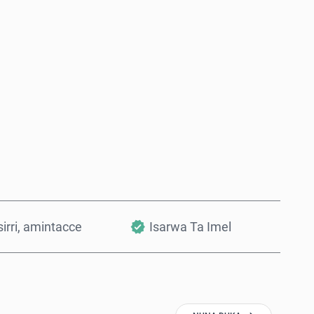
Saiya Yanzu
Ƙara a Kwando
irri, amintacce
Isarwa Ta Imel