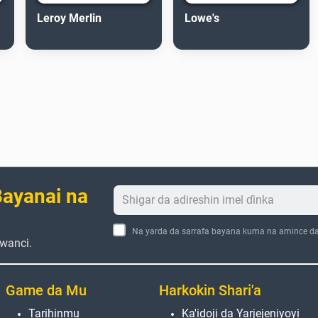
Leroy Merlin
Lowe's
ayanai na
Na yarda da sarrafa bayana kuma na amince d
wanci.
Game da Mu
Harkokin Shari'a
Tarihinmu
Ka'idoji da Yarjejeniyoyi