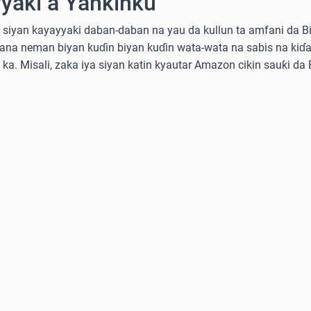
yaki a Yankinku
siyan kayayyaki daban-daban na yau da kullun ta amfani da Bitc
kana neman biyan kuɗin biyan kuɗin wata-wata na sabis na kiɗa
e ka. Misali, zaka iya siyan katin kyautar Amazon cikin sauƙi da