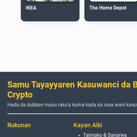
IKEA
The Home Depot
Samu Tayayyaren Kasuwanci da B
Crypto
Haɗa da dubban masu rako'a kuma kada ka rasa wani kasu
Rukunan
Kayan Aiki
Taimako & Sanarwa