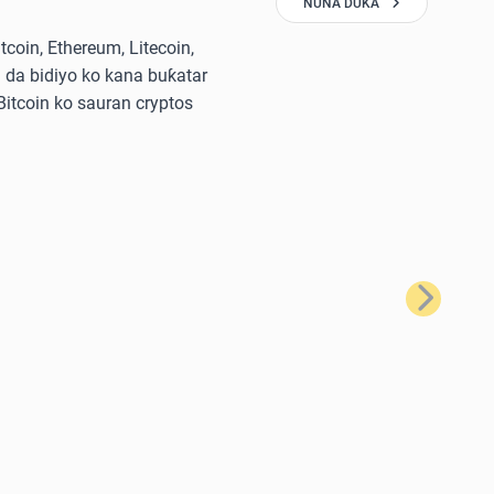
NUNA DUKA
oin, Ethereum, Litecoin,
 da bidiyo ko kana buƙatar
 Bitcoin ko sauran cryptos
Na Gaba