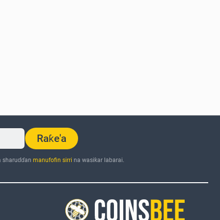
Raƙe'a
a sharuɗɗan
manufofin sirri
na wasiƙar labarai.