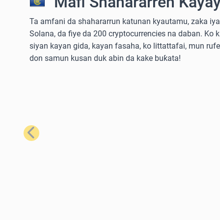
Mafi Shahararren Kayay
Ta amfani da shahararrun katunan kyautamu, zaka iya 
Solana, da fiye da 200 cryptocurrencies na daban. Ko 
siyan kayan gida, kayan fasaha, ko littattafai, mun ruf
don samun kusan duk abin da kake buƙata!
Na Baya