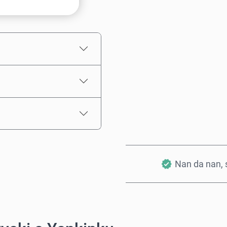
Ƙididdigar Farashi
Nan da nan, s