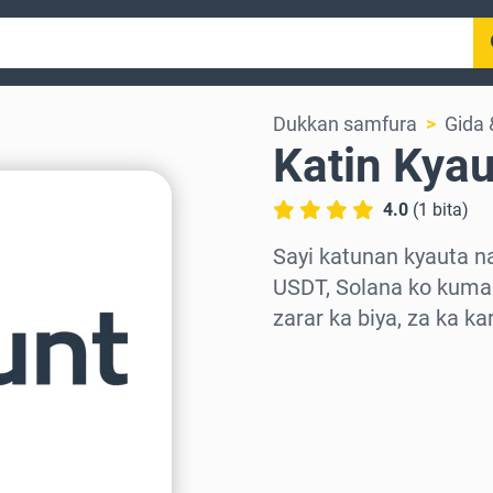
Dukkan samfura
Gida
Katin Kyau
4.0
(
1
bita
)
Sayi katunan kyauta n
USDT, Solana ko kuma 
zarar ka biya, za ka k
Zaɓi yankin
Zaɓi adadi