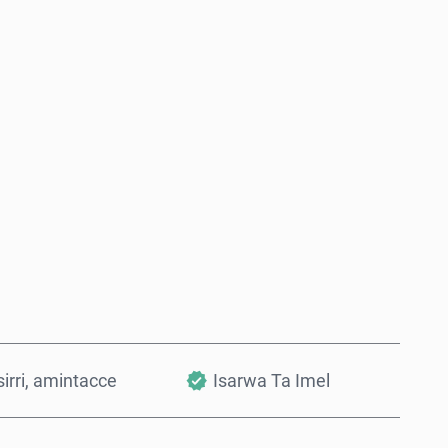
Saiya Yanzu
Ƙara a Kwando
irri, amintacce
Isarwa Ta Imel