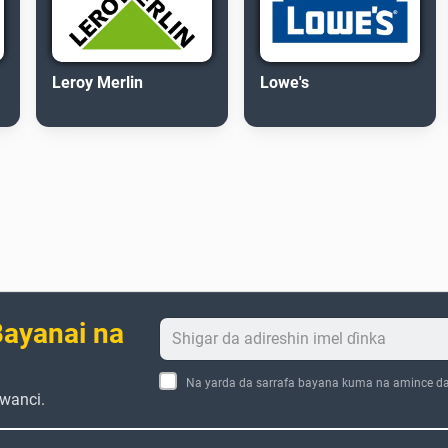
Leroy Merlin
Lowe's
ayanai na
Na yarda da sarrafa bayana kuma na amince d
wanci.