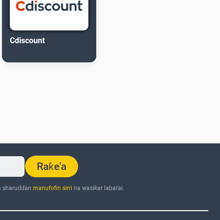
Cdiscount
Raƙe'a
a sharuɗɗan
manufofin sirri
na wasiƙar labarai.