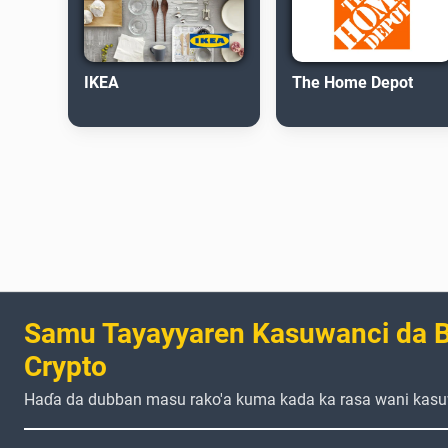
IKEA
The Home Depot
Samu Tayayyaren Kasuwanci da B
Crypto
Haɗa da dubban masu rako'a kuma kada ka rasa wani kasu