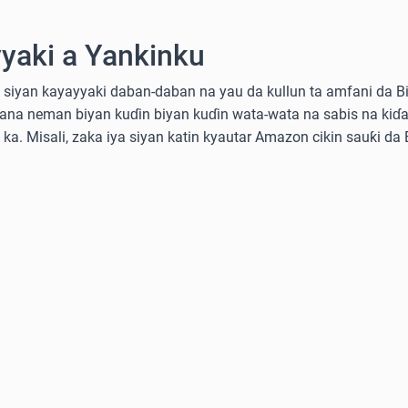
yaki a Yankinku
siyan kayayyaki daban-daban na yau da kullun ta amfani da Bitc
kana neman biyan kuɗin biyan kuɗin wata-wata na sabis na kiɗa
e ka. Misali, zaka iya siyan katin kyautar Amazon cikin sauƙi da