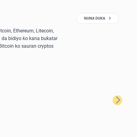
NUNA DUKA
oin, Ethereum, Litecoin,
 da bidiyo ko kana buƙatar
 Bitcoin ko sauran cryptos
Na Gaba