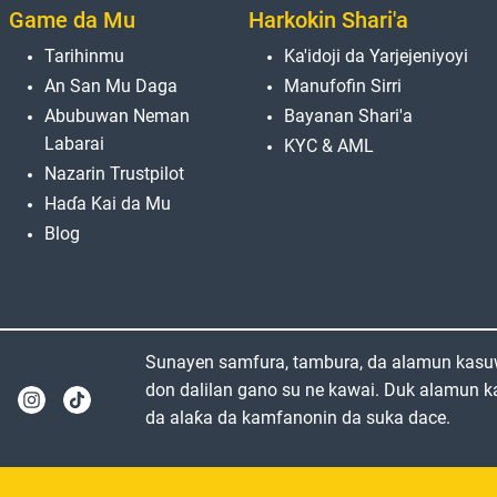
Game da Mu
Harkokin Shari'a
Tarihinmu
Ka'idoji da Yarjejeniyoyi
An San Mu Daga
Manufofin Sirri
Abubuwan Neman
Bayanan Shari'a
Labarai
KYC & AML
Nazarin Trustpilot
Haɗa Kai da Mu
Blog
Sunayen samfura, tambura, da alamun kasuw
don dalilan gano su ne kawai. Duk alamun k
da alaƙa da kamfanonin da suka dace.