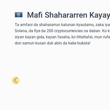
Mafi Shahararren Kayay
Ta amfani da shahararrun katunan kyautamu, zaka iya 
Solana, da fiye da 200 cryptocurrencies na daban. Ko 
siyan kayan gida, kayan fasaha, ko littattafai, mun ruf
don samun kusan duk abin da kake buƙata!
Na Baya