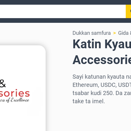
Dukkan samfura
Gida
Katin Kyau
Accessori
Sayi katunan kyauta na
Ethereum, USDC, USDT
tsabar kudi 250. Da za
take ta imel.
Zaɓi yankin