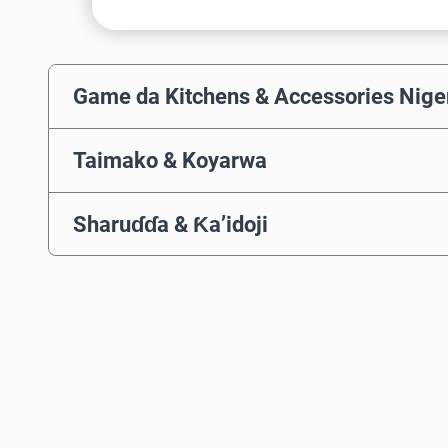
Game da Kitchens & Accessories Nige
Taimako & Koyarwa
Sharuɗɗa & Ƙa’idoji