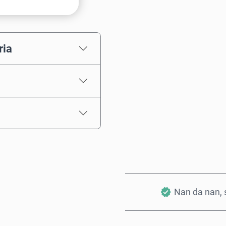
Zaɓi adadi
ria
Ƙididdigar Farashi
Nan da nan, s