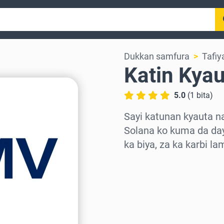
Dukkan samfura
Tafi
Katin Kya
5.0
(
1
bita
)
Sayi katunan kyauta n
Solana ko kuma da day
ka biya, za ka karbi l
Zaɓi yankin
Zaɓi adadi