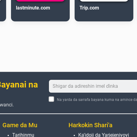
lastminute.com
Trip.com
ayanai na
Na yarda da sarrafa bayana kuma na amince d
wanci.
Game da Mu
Harkokin Shari'a
Tarihinmu
Ka'idoji da Yarjejeniyoyi