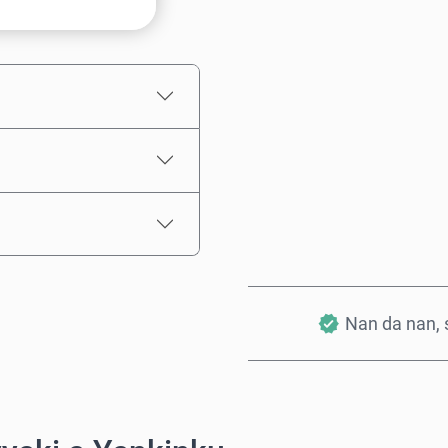
Ƙididdigar Farashi
Nan da nan, s