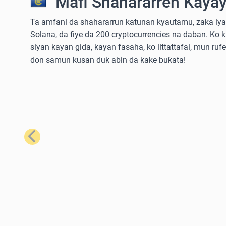
Mafi Shahararren Kayay
Ta amfani da shahararrun katunan kyautamu, zaka iya 
Solana, da fiye da 200 cryptocurrencies na daban. Ko 
siyan kayan gida, kayan fasaha, ko littattafai, mun ruf
don samun kusan duk abin da kake buƙata!
Na Baya