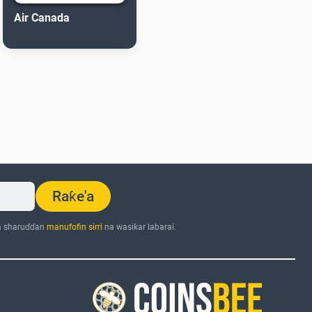
Air Canada
Raƙe'a
a sharuɗɗan
manufofin sirri
na wasiƙar labarai.