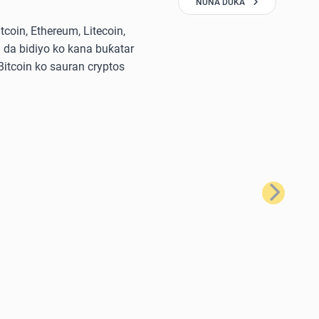
NUNA DUKA
oin, Ethereum, Litecoin,
 da bidiyo ko kana buƙatar
 Bitcoin ko sauran cryptos
Na Gaba