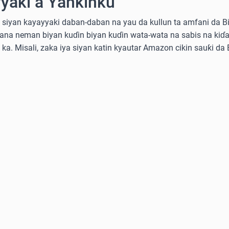
yaki a Yankinku
siyan kayayyaki daban-daban na yau da kullun ta amfani da Bitc
kana neman biyan kuɗin biyan kuɗin wata-wata na sabis na kiɗa
e ka. Misali, zaka iya siyan katin kyautar Amazon cikin sauƙi da