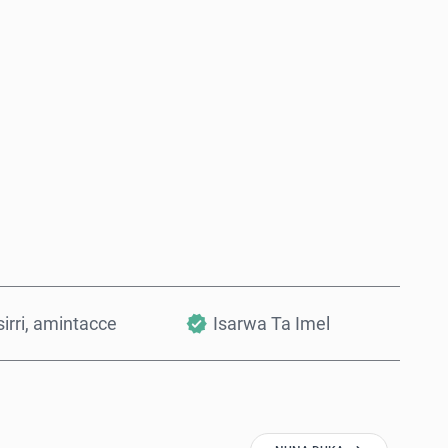
Saiya Yanzu
Ƙara a Kwando
irri, amintacce
Isarwa Ta Imel