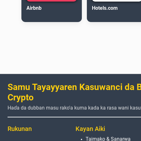
Airbnb
Hotels.com
Samu Tayayyaren Kasuwanci da B
Crypto
Haɗa da dubban masu rako'a kuma kada ka rasa wani kasu
Rukunan
Kayan Aiki
Taimako & Sanarwa