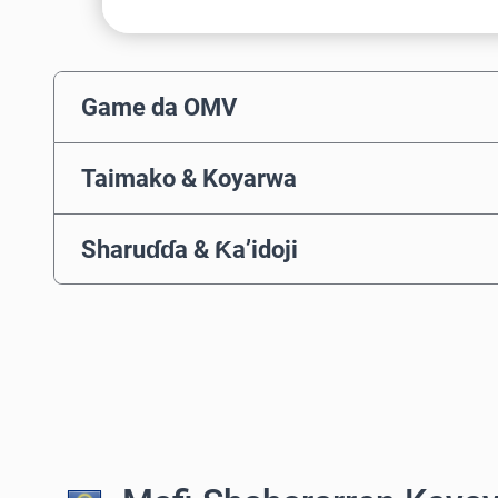
Game da OMV
Taimako & Koyarwa
Sharuɗɗa & Ƙa’idoji