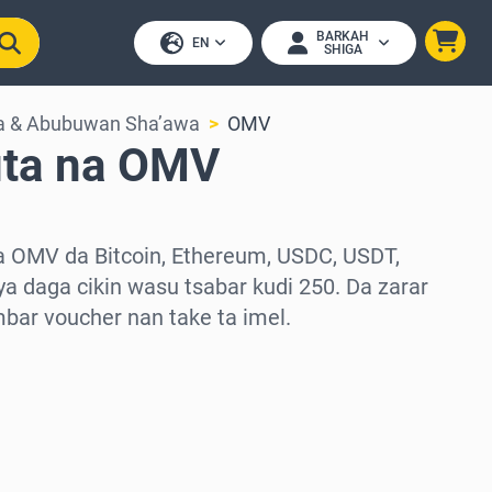
BARKAH
EN
SHIGA
ya & Abubuwan Sha’awa
OMV
uta na OMV
a OMV da Bitcoin, Ethereum, USDC, USDT,
a daga cikin wasu tsabar kudi 250. Da zarar
ambar voucher nan take ta imel.