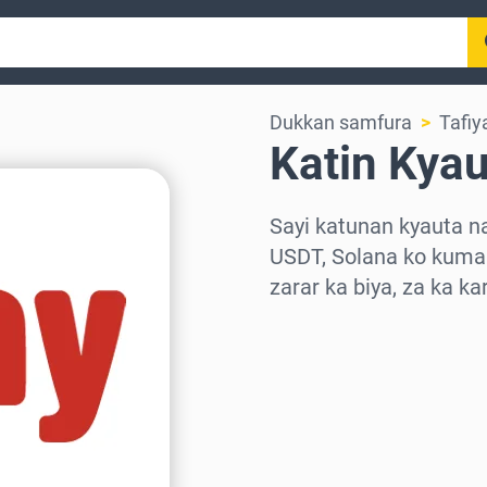
Dukkan samfura
Tafi
Katin Kyau
Sayi katunan kyauta na
USDT, Solana ko kuma 
zarar ka biya, za ka k
Zaɓi yankin
Zaɓi adadi