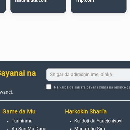
lastminute.com
Trip.com
ayanai na
Na yarda da sarrafa bayana kuma na amince d
wanci.
Game da Mu
Harkokin Shari'a
Tarihinmu
Ka'idoji da Yarjejeniyoyi
An San Mu Daga
Manufofin Sirri