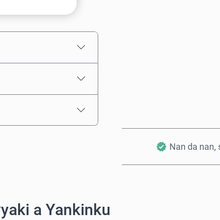
Ƙididdigar Farashi
Nan da nan, s
yaki a Yankinku