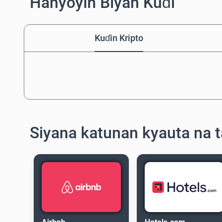
Hanyoyin Biyan Kuɗi
Kuɗin Kripto
Siyana katunan kyauta na t