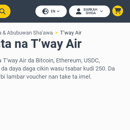
BARKAH
EN
SHIGA
ya & Abubuwan Sha’awa
T’way Air
ta na T’way Air
 T’way Air da Bitcoin, Ethereum, USDC,
da daya daga cikin wasu tsabar kudi 250. Da
arbi lambar voucher nan take ta imel.