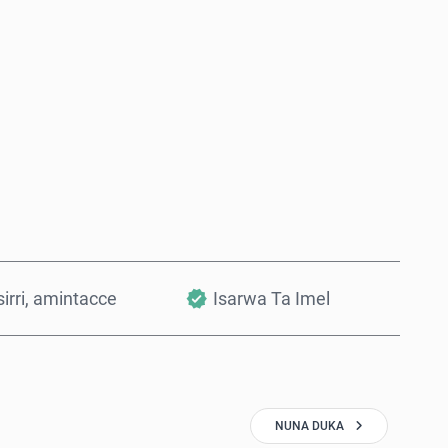
Saiya Yanzu
Ƙara a Kwando
irri, amintacce
Isarwa Ta Imel
NUNA DUKA