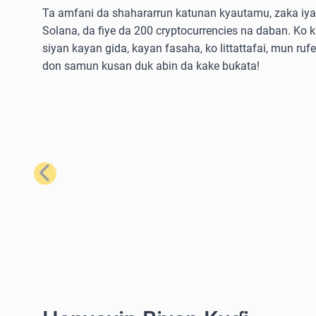
Ta amfani da shahararrun katunan kyautamu, zaka iya 
Solana, da fiye da 200 cryptocurrencies na daban. Ko 
siyan kayan gida, kayan fasaha, ko littattafai, mun ruf
don samun kusan duk abin da kake buƙata!
Na Baya