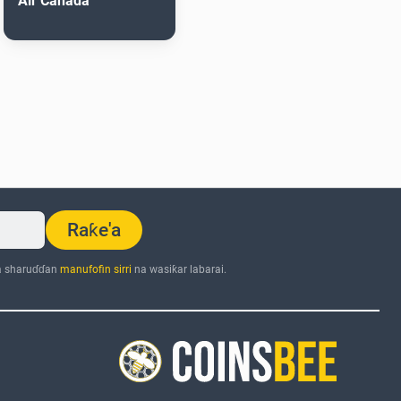
Air Canada
Raƙe'a
a sharuɗɗan
manufofin sirri
na wasiƙar labarai.