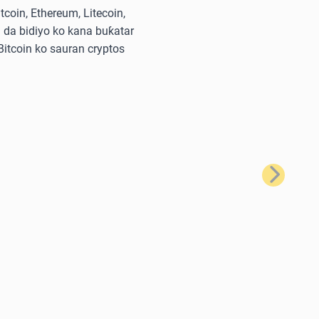
oin, Ethereum, Litecoin,
 da bidiyo ko kana buƙatar
 Bitcoin ko sauran cryptos
Na Gaba