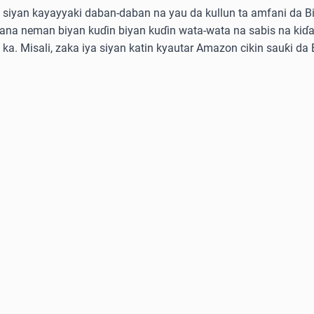
siyan kayayyaki daban-daban na yau da kullun ta amfani da Bitc
kana neman biyan kuɗin biyan kuɗin wata-wata na sabis na kiɗa
e ka. Misali, zaka iya siyan katin kyautar Amazon cikin sauƙi da