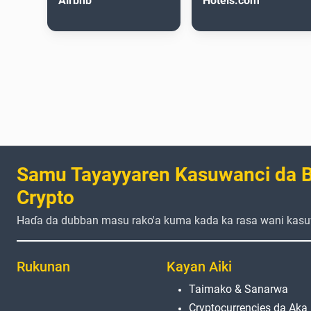
Airbnb
Hotels.com
Samu Tayayyaren Kasuwanci da B
Crypto
Haɗa da dubban masu rako'a kuma kada ka rasa wani kasu
Rukunan
Kayan Aiki
Taimako & Sanarwa
Cryptocurrencies da Aka