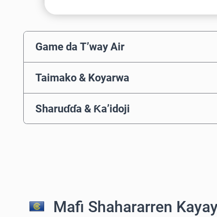
Game da T’way Air
Taimako & Koyarwa
Sharuɗɗa & Ƙa’idoji
Mafi Shahararren Kayay