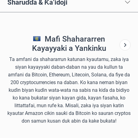
Sharuɗɗa & Ƙa’idoji
Mafi Shahararren
Kayayyaki a Yankinku
Ta amfani da shahararrun katunan kyautamu, zaka iya
siyan kayayyaki daban-daban na yau da kullun ta
amfani da Bitcoin, Ethereum, Litecoin, Solana, da fiye da
200 cryptocurrencies na daban. Ko kana neman biyan
kuɗin biyan kuɗin wata-wata na sabis na kiɗa da bidiyo
ko kana buƙatar siyan kayan gida, kayan fasaha, ko
littattafai, mun rufe ka. Misali, zaka iya siyan katin
kyautar Amazon cikin sauƙi da Bitcoin ko sauran cryptos
don samun kusan duk abin da kake buƙata!