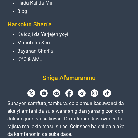
Haɗa Kai da Mu
Blog
Harkokin Shari'a
Ka'idoji da Yarjejeniyoyi
Manufofin Sirri
Bayanan Shari'a
KYC & AML
Shiga Al'amuranmu
Sunayen samfura, tambura, da alamun kasuwanci da
aka yi amfani da su a wannan gidan yanar gizon don
dalilan gano su ne kawai. Duk alamun kasuwanci da
rajista mallakin masu su ne. Coinsbee ba shi da alaƙa
da kamfanonin da suka dace.