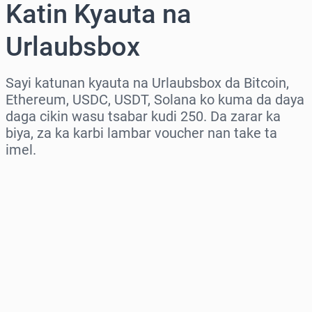
Katin Kyauta na
Urlaubsbox
Sayi katunan kyauta na Urlaubsbox da Bitcoin,
Ethereum, USDC, USDT, Solana ko kuma da daya
daga cikin wasu tsabar kudi 250. Da zarar ka
biya, za ka karbi lambar voucher nan take ta
imel.
Zaɓi yankin
Zaɓi adadi
Ƙididdigar Farashi