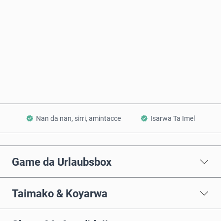
Saiya Yanzu
Ƙara a Kwando
Nan da nan, sirri, amintacce
Isarwa Ta Imel
Game da Urlaubsbox
Taimako & Koyarwa