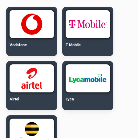
Vodafone
T-Mobile
Airtel
Lyca