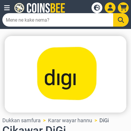
Dukkan samfura
Ƙarar wayar hannu
DiGi
Cikawar DiGi