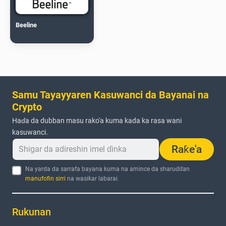
Beeline
Samu Tayayyaren Kasuwanci da Bayanai na
Crypto
Haɗa da dubban masu rako'a kuma kada ka rasa wani
kasuwanci.
Raƙe'a
Na yarda da sarrafa bayana kuma na amince da sharuɗɗan
manufofin sirri
na wasiƙar labarai.
Rukunan