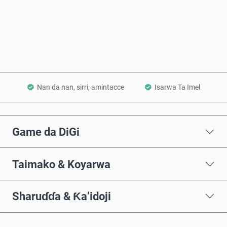
Saiya Yanzu
Ƙara a Kwando
Nan da nan, sirri, amintacce
Isarwa Ta Imel
Game da DiGi
Taimako & Koyarwa
Sharuɗɗa & Ƙa’idoji