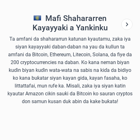
Mafi Shahararren
Kayayyaki a Yankinku
Ta amfani da shahararrun katunan kyautamu, zaka iya
siyan kayayyaki daban-daban na yau da kullun ta
amfani da Bitcoin, Ethereum, Litecoin, Solana, da fiye da
200 cryptocurrencies na daban. Ko kana neman biyan
kuɗin biyan kuɗin wata-wata na sabis na kiɗa da bidiyo
ko kana buƙatar siyan kayan gida, kayan fasaha, ko
littattafai, mun rufe ka. Misali, zaka iya siyan katin
kyautar Amazon cikin sauƙi da Bitcoin ko sauran cryptos
don samun kusan duk abin da kake buƙata!