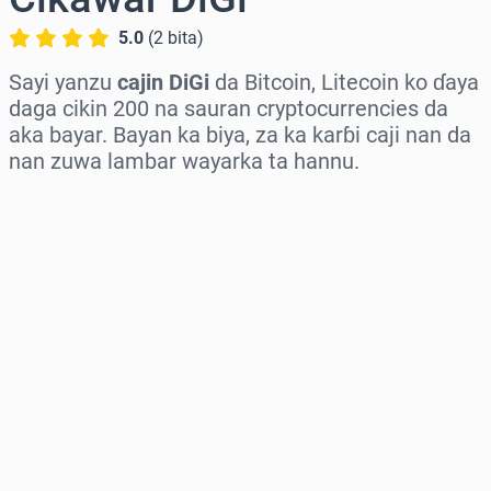
5.0
(
2
bita
)
Sayi yanzu
cajin DiGi
da Bitcoin, Litecoin ko ɗaya
daga cikin 200 na sauran cryptocurrencies da
aka bayar. Bayan ka biya, za ka karɓi caji nan da
nan zuwa lambar wayarka ta hannu.
Zaɓi yankin
Zaɓi adadi
Ƙididdigar Farashi