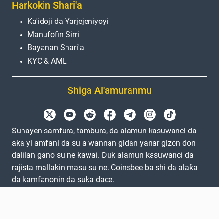
Harkokin Shari'a
Ka'idoji da Yarjejeniyoyi
Manufofin Sirri
Bayanan Shari'a
KYC & AML
Shiga Al'amuranmu
Sunayen samfura, tambura, da alamun kasuwanci da
aka yi amfani da su a wannan gidan yanar gizon don
dalilan gano su ne kawai. Duk alamun kasuwanci da
rajista mallakin masu su ne. Coinsbee ba shi da alaƙa
da kamfanonin da suka dace.
EN
GB