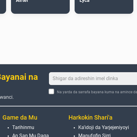
Airtel
Lyca
ayanai na
Na yarda da sarrafa bayana kuma na amince d
wanci.
Game da Mu
Harkokin Shari'a
Tarihinmu
Ka'idoji da Yarjejeniyoyi
An San Mu Daga
Manufofin Sirri