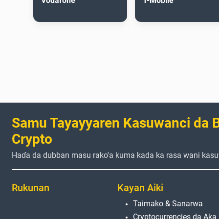
Vodafone
T-Mobile
Samu Tayayyaren Kasuwanci da B
Crypto
Haɗa da dubban masu rako'a kuma kada ka rasa wani kasu
Rukunan
Kayan Aiki
Taimako & Sanarwa
Cryptocurrencies da Aka