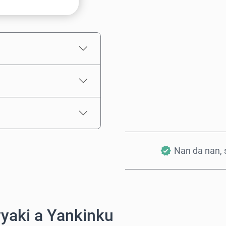
Ƙididdigar Farashi
Nan da nan, s
yaki a Yankinku