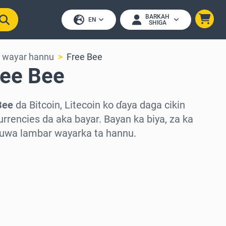
BARKAH
EN
SHIGA
r wayar hannu
Free Bee
ree Bee
Bee
da Bitcoin, Litecoin ko ɗaya daga cikin
rrencies da aka bayar. Bayan ka biya, za ka
 zuwa lambar wayarka ta hannu.