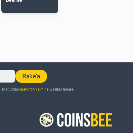
Beeline
Raƙe'a
a sharuɗɗan
manufofin sirri
na wasiƙar labarai.