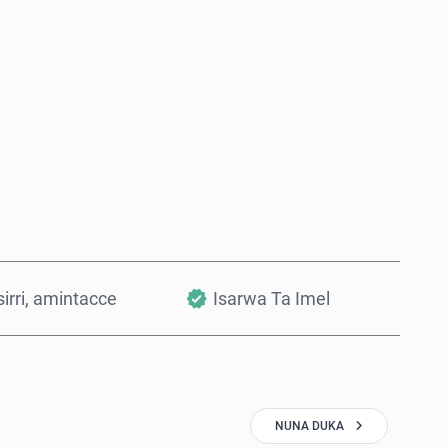
Saiya Yanzu
Ƙara a Kwando
irri, amintacce
Isarwa Ta Imel
NUNA DUKA