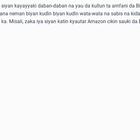
siyan kayayyaki daban-daban na yau da kullun ta amfani da Bitc
kana neman biyan kuɗin biyan kuɗin wata-wata na sabis na kiɗa
e ka. Misali, zaka iya siyan katin kyautar Amazon cikin sauƙi da