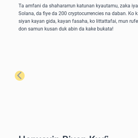
Ta amfani da shahararrun katunan kyautamu, zaka iya 
Solana, da fiye da 200 cryptocurrencies na daban. Ko 
siyan kayan gida, kayan fasaha, ko littattafai, mun ruf
don samun kusan duk abin da kake buƙata!
Na Baya