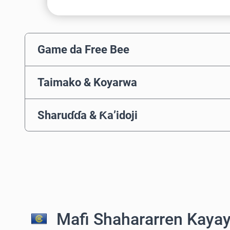
Game da Free Bee
Taimako & Koyarwa
Sharuɗɗa & Ƙa’idoji
Mafi Shahararren Kayay