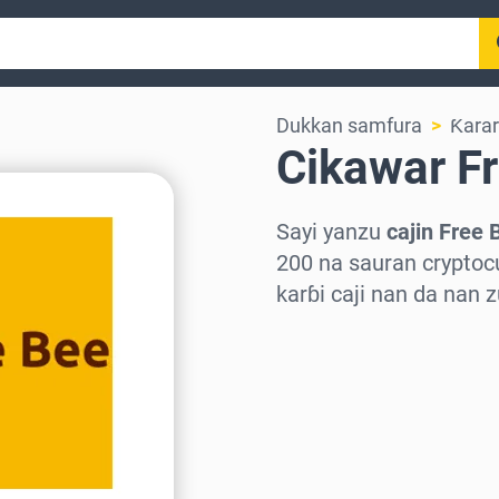
Dukkan samfura
Ƙara
Cikawar F
Sayi yanzu
cajin Free 
200 na sauran cryptocu
karɓi caji nan da nan
Zaɓi yankin
Zaɓi adadi