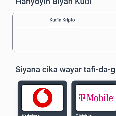
Hanyoyin Biyan Kuɗi
Kuɗin Kripto
Siyana cika wayar tafi-da-