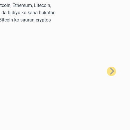
oin, Ethereum, Litecoin,
 da bidiyo ko kana buƙatar
 Bitcoin ko sauran cryptos
Na Gaba