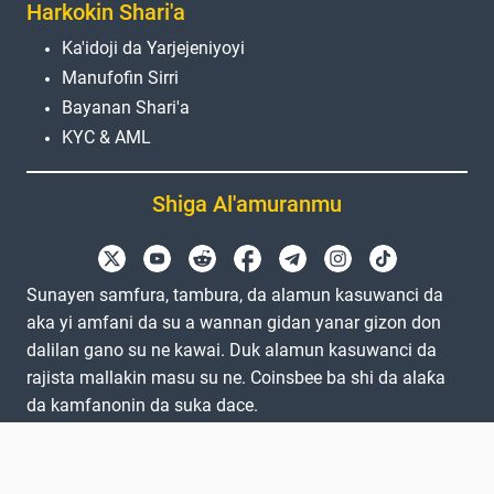
Harkokin Shari'a
Ka'idoji da Yarjejeniyoyi
Manufofin Sirri
Bayanan Shari'a
KYC & AML
Shiga Al'amuranmu
Sunayen samfura, tambura, da alamun kasuwanci da
aka yi amfani da su a wannan gidan yanar gizon don
dalilan gano su ne kawai. Duk alamun kasuwanci da
rajista mallakin masu su ne. Coinsbee ba shi da alaƙa
da kamfanonin da suka dace.
EN
GB