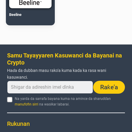
Beeline
Samu Tayayyaren Kasuwanci da Bayanai na
Crypto
Haɗa da dubban masu rako'a kuma kada ka rasa wani
kasuwanci.
Raƙe'a
Na yarda da sarrafa bayana kuma na amince da sharuɗɗan
manufofin sirri
na wasiƙar labarai.
Rukunan