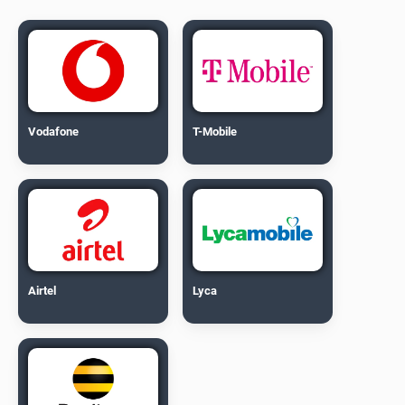
Vodafone
T-Mobile
Airtel
Lyca