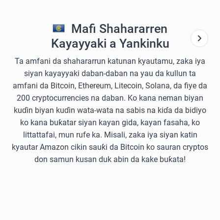
Mafi Shahararren
Kayayyaki a Yankinku
Ta amfani da shahararrun katunan kyautamu, zaka iya
siyan kayayyaki daban-daban na yau da kullun ta
amfani da Bitcoin, Ethereum, Litecoin, Solana, da fiye da
200 cryptocurrencies na daban. Ko kana neman biyan
kuɗin biyan kuɗin wata-wata na sabis na kiɗa da bidiyo
ko kana buƙatar siyan kayan gida, kayan fasaha, ko
littattafai, mun rufe ka. Misali, zaka iya siyan katin
kyautar Amazon cikin sauƙi da Bitcoin ko sauran cryptos
don samun kusan duk abin da kake buƙata!