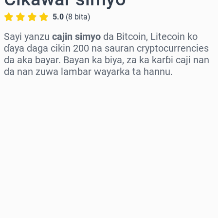
5.0
(
8
bita
)
Sayi yanzu
cajin simyo
da Bitcoin, Litecoin ko
ɗaya daga cikin 200 na sauran cryptocurrencies
da aka bayar. Bayan ka biya, za ka karɓi caji nan
da nan zuwa lambar wayarka ta hannu.
Zaɓi yankin
Zaɓi adadi
Ƙididdigar Farashi