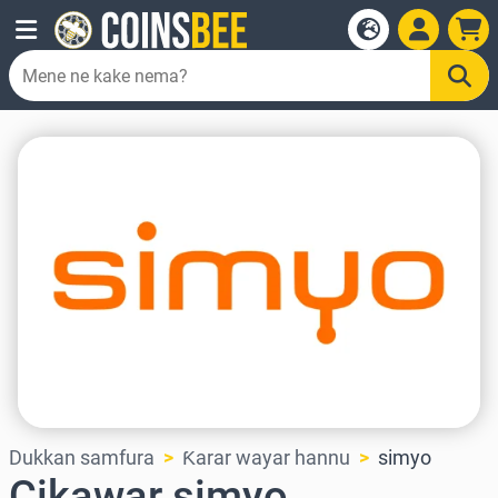
Dukkan samfura
Ƙarar wayar hannu
simyo
Cikawar simyo