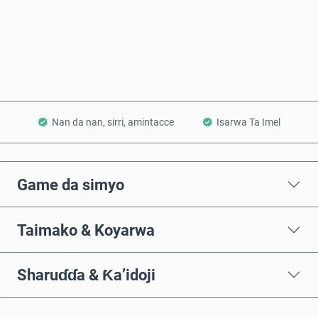
Saiya Yanzu
Ƙara a Kwando
Nan da nan, sirri, amintacce
Isarwa Ta Imel
Game da simyo
Taimako & Koyarwa
Sharuɗɗa & Ƙa’idoji