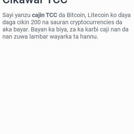
Sayi yanzu
cajin TCC
da Bitcoin, Litecoin ko ɗaya
daga cikin 200 na sauran cryptocurrencies da
aka bayar. Bayan ka biya, za ka karɓi caji nan da
nan zuwa lambar wayarka ta hannu.
Zaɓi yankin
Zaɓi adadi
Ƙididdigar Farashi
Saiya Yanzu