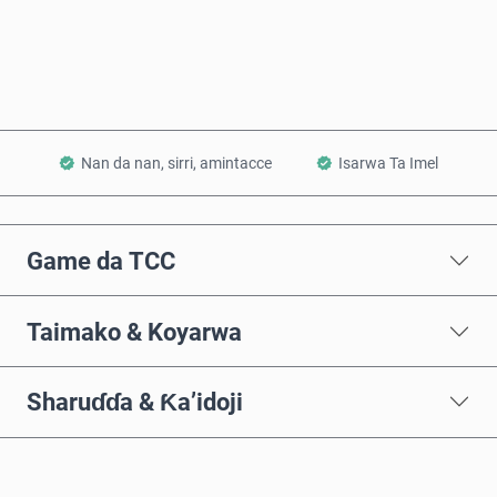
Ƙara a Kwando
Nan da nan, sirri, amintacce
Isarwa Ta Imel
Game da TCC
Taimako & Koyarwa
Sharuɗɗa & Ƙa’idoji