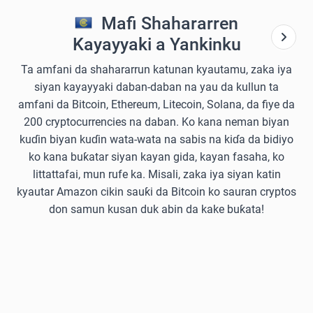
Mafi Shahararren
Kayayyaki a Yankinku
Ta amfani da shahararrun katunan kyautamu, zaka iya
siyan kayayyaki daban-daban na yau da kullun ta
amfani da Bitcoin, Ethereum, Litecoin, Solana, da fiye da
200 cryptocurrencies na daban. Ko kana neman biyan
kuɗin biyan kuɗin wata-wata na sabis na kiɗa da bidiyo
ko kana buƙatar siyan kayan gida, kayan fasaha, ko
littattafai, mun rufe ka. Misali, zaka iya siyan katin
kyautar Amazon cikin sauƙi da Bitcoin ko sauran cryptos
don samun kusan duk abin da kake buƙata!