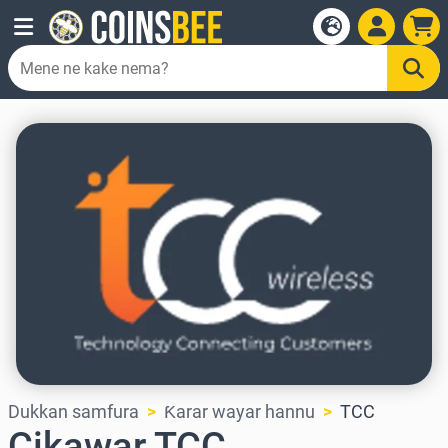
Dukkan samfura
Ƙarar wayar hannu
TCC
Cikawar TCC