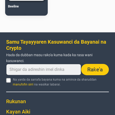
Beeline
Samu Tayayyaren Kasuwanci da Bayanai na
Crypto
Haɗa da dubban masu rako'a kuma kada ka rasa wani
kasuwanci.
Raƙe'a
Na yarda da sarrafa bayana kuma na amince da sharuɗɗan
manufofin sirri
na wasiƙar labarai.
Rukunan
Kayan Aiki