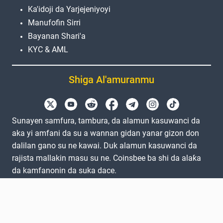
Ka'idoji da Yarjejeniyoyi
Manufofin Sirri
Bayanan Shari'a
KYC & AML
Shiga Al'amuranmu
Sunayen samfura, tambura, da alamun kasuwanci da
aka yi amfani da su a wannan gidan yanar gizon don
dalilan gano su ne kawai. Duk alamun kasuwanci da
rajista mallakin masu su ne. Coinsbee ba shi da alaƙa
da kamfanonin da suka dace.
EN
GB