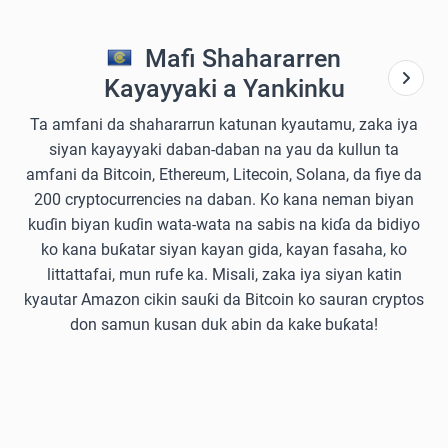
Mafi Shahararren
Kayayyaki a Yankinku
Ta amfani da shahararrun katunan kyautamu, zaka iya
siyan kayayyaki daban-daban na yau da kullun ta
amfani da Bitcoin, Ethereum, Litecoin, Solana, da fiye da
200 cryptocurrencies na daban. Ko kana neman biyan
kuɗin biyan kuɗin wata-wata na sabis na kiɗa da bidiyo
ko kana buƙatar siyan kayan gida, kayan fasaha, ko
littattafai, mun rufe ka. Misali, zaka iya siyan katin
kyautar Amazon cikin sauƙi da Bitcoin ko sauran cryptos
don samun kusan duk abin da kake buƙata!