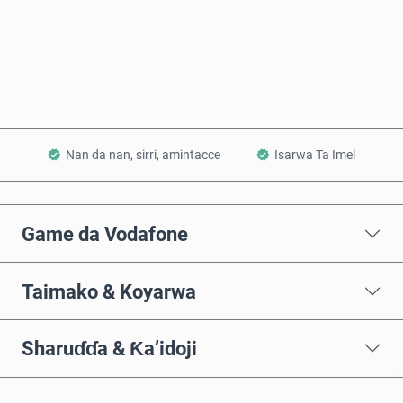
Saiya Yanzu
Ƙara a Kwando
Nan da nan, sirri, amintacce
Isarwa Ta Imel
Game da Vodafone
Taimako & Koyarwa
Sharuɗɗa & Ƙa’idoji