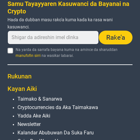
Samu Tayayyaren Kasuwanci da Bayanai na
Crypto
Haɗa da dubban masu rako'a kuma kada ka rasa wani
kasuwanci.
Raƙe'a
Na yarda da sarrafa bayana kuma na amince da sharuɗɗan
manufofin sirri
na wasiƙar labarai.
Rukunan
Kayan Aiki
Taimako & Sanarwa
Cryptocurrencies da Aka Taimakawa
Yadda Ake Aiki
Newsletter
Kalandar Abubuwan Da Suka Faru