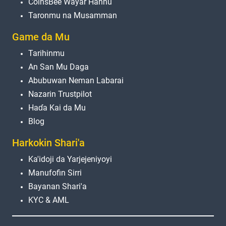
CoinsBee Wayar Hannu
Taronmu na Musamman
Game da Mu
Tarihinmu
An San Mu Daga
Abubuwan Neman Labarai
Nazarin Trustpilot
Haɗa Kai da Mu
Blog
Harkokin Shari'a
Ka'idoji da Yarjejeniyoyi
Manufofin Sirri
Bayanan Shari'a
KYC & AML