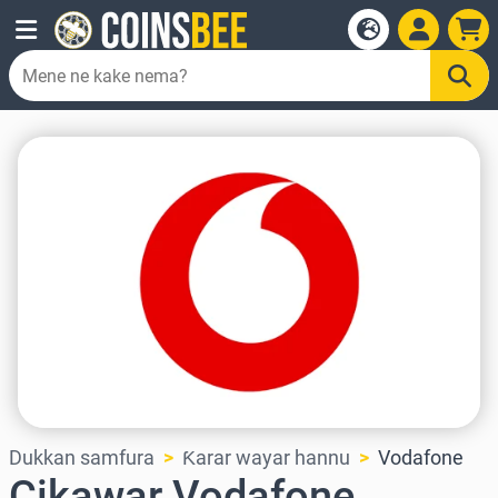
Dukkan samfura
Ƙarar wayar hannu
Vodafone
Cikawar Vodafone