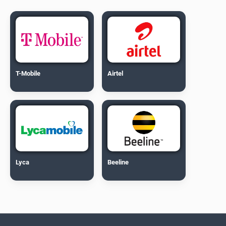
T-Mobile
Airtel
Lyca
Beeline