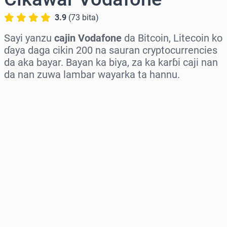
3.9
(
73
bita
)
Sayi yanzu
cajin Vodafone
da Bitcoin, Litecoin ko
ɗaya daga cikin 200 na sauran cryptocurrencies
da aka bayar. Bayan ka biya, za ka karɓi caji nan
da nan zuwa lambar wayarka ta hannu.
Zaɓi yankin
Zaɓi adadi
Ƙididdigar Farashi