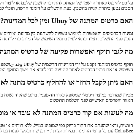
הסכום נטען כיתרת קנייה בחשבון. בעת התשלום על הזמנה חדשה, תוכלו ל
האם כרטיס המתנה של Ubuy זמין לכל המדינות?
הנכון לפני התשלום. תמיד כדאי לעיין בתנאי השימוש של המותג כדי לוודא 
מה לגבי תוקף ואפשרות פקיעה של כרטיס המתנה
תוקף כרטיס המתנה
השימוש או את פרטי הכרטיס לאחר הטעינה כדי לוודא את משך התוקף המדו
האם ניתן לקבל החזר או להחליף כרטיס מתנה לא
מכיוון שמדובר במוצר דיגיטלי שמסופק כקוד חד-פעמי, ברגע שהקוד נשלח בדר
האזור והפרטים האישיים לפני השלמת התשלום.
מה לעשות אם קוד כרטיס המתנה לא עובד או מו
ראשית, ודאו שהזנתם את הקוד בדיוק כפי שמופיע במייל, ללא רווחים או
CoinsBee עם כל פרטי ההזמנה. במידת הצורך, ייתכן שתתבקשו לפנות גם לתמיכת Ubuy כדי לבדוק את סטטוס הקוד במערכת שלהם.