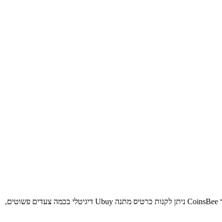
כרטיס מתנה Ubuy אונליין הוא דרך נוחה ומהירה להטעין קרדיט דיגיטלי לקניות באתר, בלי להמתין למשלוח פיזי ובלי להתחייב למוצר ספציפי מראש. דרך CoinsBee ניתן לקנות כרטיס מתנה Ubuy דיגיטלי בכמה צעדים פשוטים,