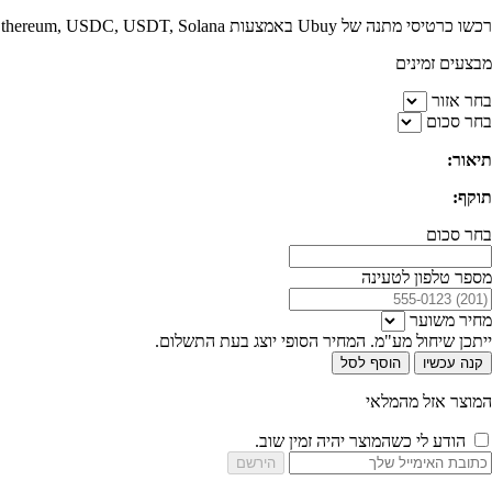
רכשו כרטיסי מתנה של Ubuy באמצעות Bitcoin, Ethereum, USDC, USDT, Solana או באמצעות אחד מ-250 מטבעות אחרים. לאחר התשלום, תקבלו את קוד השובר באופן מיידי לכתובת האימייל שלכם.
מבצעים זמינים
בחר אזור
בחר סכום
תיאור:
תוקף:
בחר סכום
מספר טלפון לטעינה
מחיר משוער
ייתכן שיחול מע"מ. המחיר הסופי יוצג בעת התשלום.
קנה עכשיו
הוסף לסל
המוצר אזל מהמלאי
הודע לי כשהמוצר יהיה זמין שוב.
הירשם