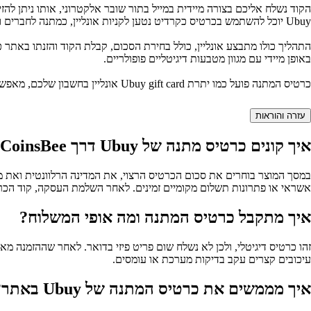
הקוד נשלח אליכם בצורה מיידית במייל בתור שובר אלקטרוני, אותו ניתן ל
Ubuy יוכל להשתמש בכרטיס כקרדיט נטען לקניות אונליין, כמתנה לחברים ובני משפחה, או כפתרון תקציב חכם לקניות אישיות.
באופן מיידי עם מגוון מטבעות דיגיטליים פופולריים.
כרטיס המתנה פועל כמו יתרת Ubuy gift card אונליין בחשבון שלכם, מאפשר לבצע רכישות שונות באתר בהתאם למדיניות האזורית, ומהווה פתרון מהיר, בטוח וגמיש להוספת אשראי דיגיטלי לקניות ברשת.
עזרה והוראות
איך קונים כרטיס מתנה של Ubuy דרך CoinsBee?
במסך המוצר בוחרים את סכום הכרטיס הרצוי, את המדינה הרלוונטית ואת מ
אשראי או פתרונות תשלום מקומיים זמינים. לאחר השלמת העסקה, קוד הכרט
איך מתקבל כרטיס המתנה ומה אופי המשלוח?
עיכובים קצרים עקב בדיקות מערכת או עומסים.
איך מממשים את כרטיס המתנה של Ubuy באתר?