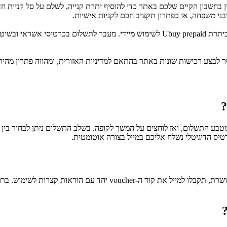
הזין בחשבון הקיים שלכם באתר כדי להוסיף יתרת קנייה, לשלם על סל קניו
התהליך כולו מתבצע אונליין, כולל בחירת הסכום, קבלת הקוד והזנתו באתר כיתרת uy prepaid
טבע התשלום, ואז לוחצים על המשך לקופה. בשלב התשלום ניתן לבחור בין 
יס הדיגיטלי נשלח אליכם במייל בצורה אוטומטית.
זהו כרטיס דיגיטלי, ולכן לא נשלח שום פריט פיזי בדואר. לאחר שההזמנה 