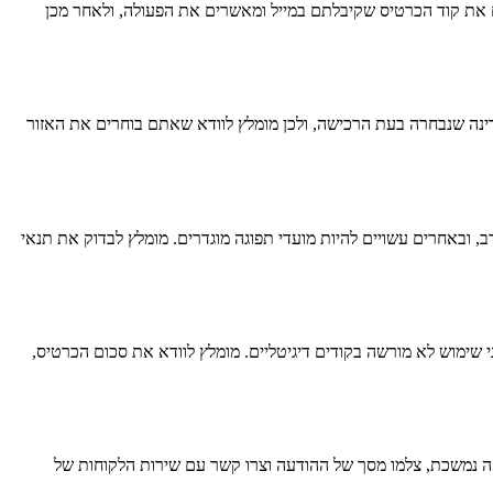
ליצור חשבון חדש, ולגשת לאזור הטעינת יתרת gift card או כרטיסי מתנה. שם מזינים את קוד הכרטיס שקיבלתם במייל ומאשרים את הפעולה, ולאחר מכן
אם למדיניות Ubuy. לרוב, כרטיסי מתנה הם אזוריים וקשורים למדינה שנבחרה בעת הרכישה, ולכן מומלץ לוודא שאתם בוחרים את האזור
סים תקפים לאורך זמן רב, ובאחרים עשויים להיות מועדי תפוגה מוגדרים. מומלץ לבדוק את תנאי
ני שימוש לא מורשה בקודים דיגיטליים. מומלץ לוודא את סכום הכרטיס,
אה נמשכת, צלמו מסך של ההודעה וצרו קשר עם שירות הלקוחות של