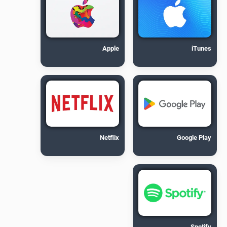
Apple
iTunes
Netflix
Google Play
Spotify