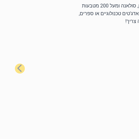
באמצעות כרטיסי המתנה הפופולריים ביותר שלנו, תוכל לרכוש מגוון רחב של מוצרים יומיומיים באמצעות ביטקוין, את'ריום, לייטקוין, סולאנה ומעל 200 מטבעות
דג'טים טכנולוגיים או ספרים,
 צריך!
הבא