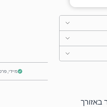
מחיר משוער
מיידי, פרט
 באזורך