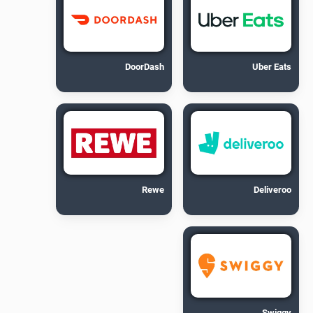
DoorDash
Uber Eats
Rewe
Deliveroo
Swiggy