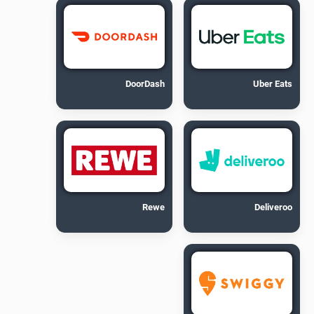
DoorDash
Uber Eats
Rewe
Deliveroo