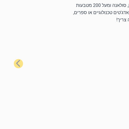
באמצעות כרטיסי המתנה הפופולריים ביותר שלנו, תוכל לרכוש מגוון רחב של מוצרים יומיומיים באמצעות ביטקוין, את'ריום, לייטקוין, סולאנה ומעל 200 מטבעות
דג'טים טכנולוגיים או ספרים,
 צריך!
הבא