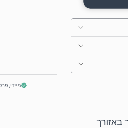
מחיר משוער
מיידי, פרט
 באזורך